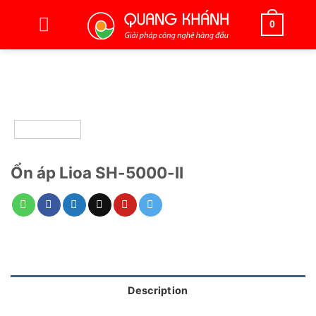
Bỏ
qua
0
nội
dung
Ổn áp Lioa SH-5000-II
Description