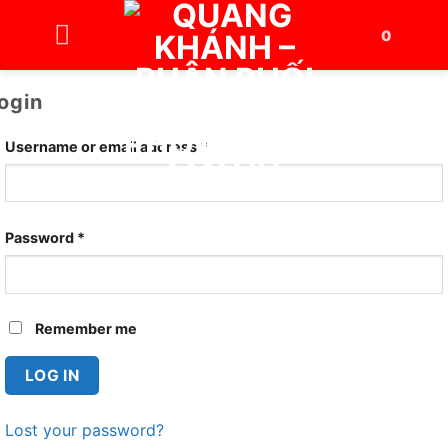
Bỏ
0
qua
nội
dung
ogin
Username or email address
*
Required
Password
*
Required
Remember me
LOG IN
Lost your password?