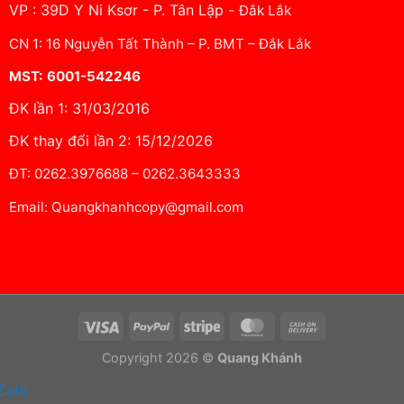
VP : 39D Y Ni Ksơr - P. Tân Lập -
Đắk Lắk
CN 1: 16 Nguyễn Tất Thành – P. BMT – Đắk Lắk
MST: 6001-542246
ĐK lần 1: 31/03/2016
ĐK thay đổi lần 2: 15/12/2026
ĐT: 0262.3976688 – 0262.3643333
Email: Quangkhanhcopy@gmail.com
Visa
PayPal
Stripe
MasterCard
Cash
On
Copyright 2026 ©
Quang Khánh
Delivery