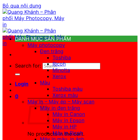
Bỏ qua nội dung
DANH MỤC SẢN PHẨM
Máy photocopy
Đen trắng
Toshiba
Ricoh
Search for:
Minolta
Xerox
Màu
Login
Toshiba màu
Xerox màu
0
Máy in – Máy ép – Máy scan
Máy in đen trắng
Máy in Canon
Máy in Epson
Máy in HP
Máy in Ricoh
No products in the cart.
Máy in màu, in ảnh