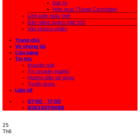
Gạt từ
Hộp mực (Toner Cartridge)
Linh kiện máy tính
Đèn năng lượng mặt trời
Văn phòng phẩm
Trang chủ
Về chúng tôi
Cửa hàng
Tin tức
Khuyến mãi
Tin chuyên ngành
Hướng dẫn sử dụng
Tuyển dụng
Liên hệ
07:00 - 17:00
02623976688
25
Th6