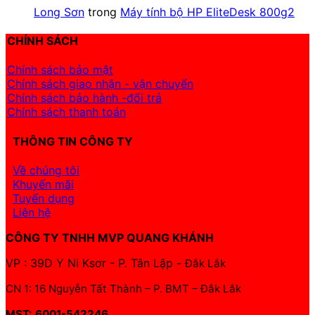
Long Sơn
trong
Máy tính bộ HP EliteDesk 800g2
CHÍNH SÁCH
Chính sách bảo mật
Chính sách giao nhận - vận chuyển
Chính sách bảo hành -đổi trả
Chính sách thanh toán
THÔNG TIN CÔNG TY
Về chúng tôi
Khuyến mãi
Tuyển dụng
Liên hệ
CÔNG TY TNHH MVP QUANG KHÁNH
VP : 39D Y Ni Ksơr - P. Tân Lập -
Đắk Lắk
CN 1: 16 Nguyễn Tất Thành – P. BMT – Đắk Lắk
MST: 6001-542246