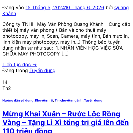
Đăng vào
15 Tháng 5, 2024
10 Tháng 6, 2026
bởi
Quang
Khánh
Công ty TNHH Máy Văn Phòng Quang Khánh – Cung cấp
thiết bị máy văn phòng ( Bán và cho thuê máy
photocopy, máy in, Scan, Camera, máy tính, Bán mực in,
linh kiện máy photocopy, máy in…) Thông báo tuyển
dụng nhân sự như sau: 1. NHÂN VIÊN HỌC VIỆC SỬA
CHỮA MÁY PHOTOCOPY […]
Tiếp tục đọc
→
Đăng trong
Tuyển dụng
14
Th2
Hướng dẫn sử dụng
,
Khuyến mãi
,
Tin chuyên ngành
,
Tuyển dụng
Mừng Khai Xuân – Rước Lộc Rồng
Vàng – Tặng Lì Xì tổng trị giá lên đến
110 triệu đồng