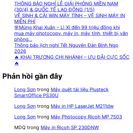
THÔNG BÁO NGHỈ LỄ GIẢI PHÓNG MIỀN NAM
(30/4) & QUỐC TẾ LAO ĐỘNG (1/5)
VỆ SINH & CÀI WIN MÁY TÍNH – VỆ SINH MÁY IN
MIỄN PHÍ
🌸Mừng Khai Xuân – Lì Xì đến 99 triệu đồng khi
mua máy photocopy, máy in, máy tính, thiết bị văn
phòng…
Thông báo lịch nghỉ Tết Nguyên Đán Bính Ngọ
2026
🔥 KHAI TRƯƠNG CHI NHÁNH – ƯU ĐÃI CỰC SỐC
🔥
Phản hồi gần đây
Long Sơn
trong
Máy quét tài liệu Plusteck
SmartOffice PS30U
Long Sơn
trong
Máy in HP LaserJet M211dw
Long Sơn
trong
Máy Photocopy Ricoh MP 7503
MDQ
trong
Máy in Ricoh SP 230DNW