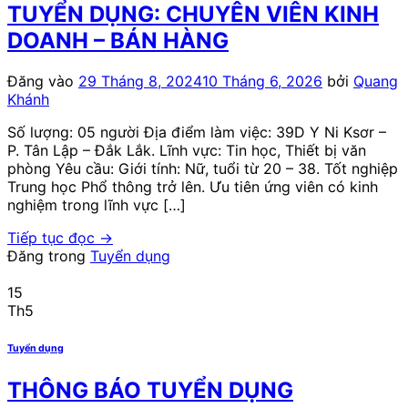
TUYỂN DỤNG: CHUYÊN VIÊN KINH
DOANH – BÁN HÀNG
Đăng vào
29 Tháng 8, 2024
10 Tháng 6, 2026
bởi
Quang
Khánh
Số lượng: 05 người Địa điểm làm việc: 39D Y Ni Ksơr –
P. Tân Lập – Đắk Lắk. Lĩnh vực: Tin học, Thiết bị văn
phòng Yêu cầu: Giới tính: Nữ, tuổi từ 20 – 38. Tốt nghiệp
Trung học Phổ thông trở lên. Ưu tiên ứng viên có kinh
nghiệm trong lĩnh vực […]
Tiếp tục đọc
→
Đăng trong
Tuyển dụng
15
Th5
Tuyển dụng
THÔNG BÁO TUYỂN DỤNG