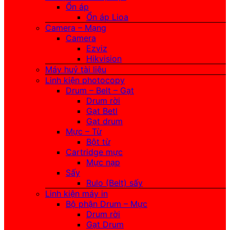
Ổn áp
Ổn áp Lioa
Camera – Mạng
Camera
Ezviz
Hikvision
Máy huỷ tài liệu
Linh kiện photocopy
Drum – Belt – Gạt
Drum rời
Gạt Betl
Gạt drum
Mực – Từ
Bột từ
Cartridge mực
Mực nạp
Sấy
Rulo (Belt) sấy
Linh kiện máy in
Bộ phận Drum – Mực
Drum rời
Gạt Drum