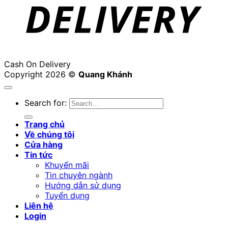
Cash On Delivery
Copyright 2026 ©
Quang Khánh
Search for:
Trang chủ
Về chúng tôi
Cửa hàng
Tin tức
Khuyến mãi
Tin chuyên ngành
Hướng dẫn sử dụng
Tuyển dụng
Liên hệ
Login