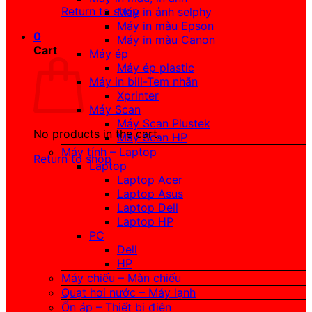
Return to shop
Máy in ảnh selphy
Máy in màu Epson
0
Máy in màu Canon
Cart
Máy ép
Máy ép plastic
Máy in bill-Tem nhãn
Xprinter
Máy Scan
Máy Scan Plustek
No products in the cart.
Máy Scan HP
Máy tính – Laptop
Return to shop
Laptop
Laptop Acer
Laptop Asus
Laptop Dell
Laptop HP
PC
Dell
HP
Máy chiếu – Màn chiếu
Quạt hơi nước – Máy lạnh
Ổn áp – Thiết bị điện