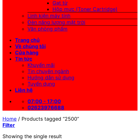
Gạt từ
Hộp mực (Toner Cartridge)
Linh kiện máy tính
Đèn năng lượng mặt trời
Văn phòng phẩm
Trang chủ
Về chúng tôi
Cửa hàng
Tin tức
Khuyến mãi
Tin chuyên ngành
Hướng dẫn sử dụng
Tuyển dụng
Liên hệ
07:00 - 17:00
02623976688
Home
/
Products tagged “2500”
Filter
Showing the single result