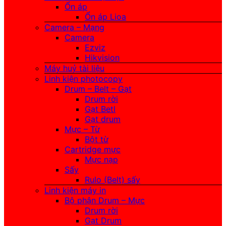
Ổn áp
Ổn áp Lioa
Camera – Mạng
Camera
Ezviz
Hikvision
Máy huỷ tài liệu
Linh kiện photocopy
Drum – Belt – Gạt
Drum rời
Gạt Betl
Gạt drum
Mực – Từ
Bột từ
Cartridge mực
Mực nạp
Sấy
Rulo (Belt) sấy
Linh kiện máy in
Bộ phận Drum – Mực
Drum rời
Gạt Drum