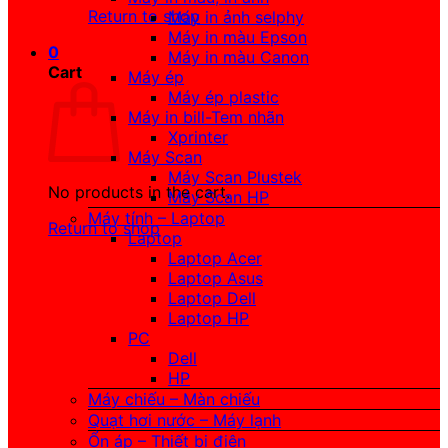
Return to shop
Máy in ảnh selphy
Máy in màu Epson
0
Máy in màu Canon
Cart
Máy ép
Máy ép plastic
Máy in bill-Tem nhãn
Xprinter
Máy Scan
Máy Scan Plustek
No products in the cart.
Máy Scan HP
Máy tính – Laptop
Return to shop
Laptop
Laptop Acer
Laptop Asus
Laptop Dell
Laptop HP
PC
Dell
HP
Máy chiếu – Màn chiếu
Quạt hơi nước – Máy lạnh
Ổn áp – Thiết bị điện