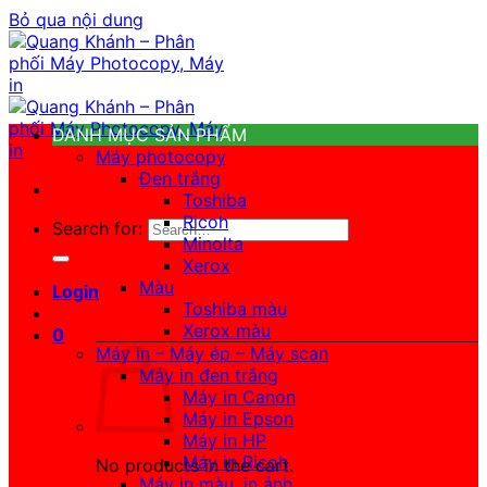
Bỏ qua nội dung
DANH MỤC SẢN PHẨM
Máy photocopy
Đen trắng
Toshiba
Ricoh
Search for:
Minolta
Xerox
Màu
Login
Toshiba màu
Xerox màu
0
Máy in – Máy ép – Máy scan
Máy in đen trắng
Máy in Canon
Máy in Epson
Máy in HP
Máy in Ricoh
No products in the cart.
Máy in màu, in ảnh