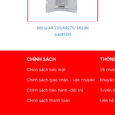
Bột từ AR 235/AR275/ 5623N
(cet8139)
CHÍNH SÁCH
THÔNG
Chính sách bảo mật
Về chún
Chính sách giao nhận - vận chuyển
Khuyến
Chính sách bảo hành -đổi trả
Tuyển 
Chính sách thanh toán
Liên hệ