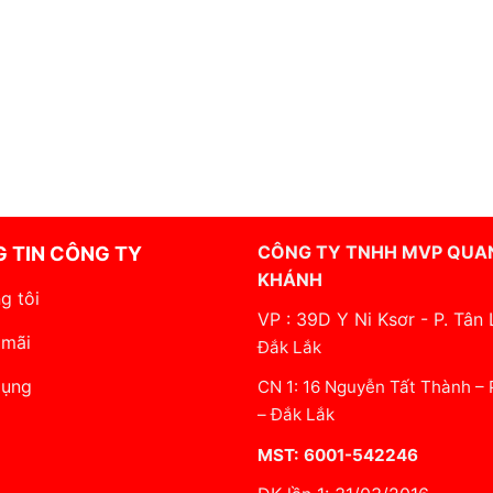
CÔNG TY TNHH MVP QUA
 TIN CÔNG TY
KHÁNH
g tôi
VP : 39D Y Ni Ksơr - P. Tân 
 mãi
Đắk Lắk
dụng
CN 1: 16 Nguyễn Tất Thành –
– Đắk Lắk
MST: 6001-542246