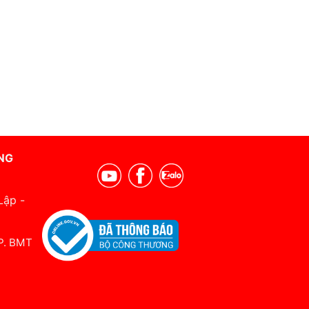
NG
Lập -
 P. BMT