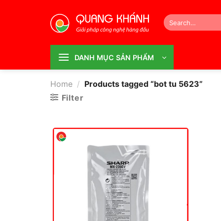
Bỏ
qua
Search
for:
nội
dung
DANH MỤC SẢN PHẨM
Home
/
Products tagged “bot tu 5623”
Filter