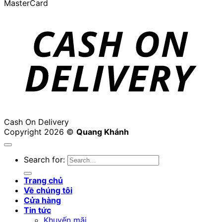
MasterCard
Cash On Delivery
Copyright 2026 ©
Quang Khánh
Search for:
Trang chủ
Về chúng tôi
Cửa hàng
Tin tức
Khuyến mãi