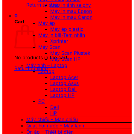
Return to shop
Máy in ảnh selphy
Máy in màu Epson
0
Máy in màu Canon
Cart
Máy ép
Máy ép plastic
Máy in bill-Tem nhãn
Xprinter
Máy Scan
Máy Scan Plustek
No products in the cart.
Máy Scan HP
Máy tính – Laptop
Return to shop
Laptop
Laptop Acer
Laptop Asus
Laptop Dell
Laptop HP
PC
Dell
HP
Máy chiếu – Màn chiếu
Quạt hơi nước – Máy lạnh
Ổn áp – Thiết bị điện