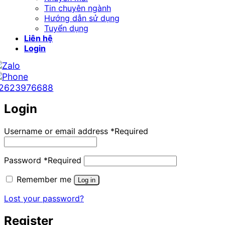
Tin chuyên ngành
Hướng dẫn sử dụng
Tuyển dụng
Liên hệ
Login
2623976688
Login
Username or email address
*
Required
Password
*
Required
Remember me
Log in
Lost your password?
Register