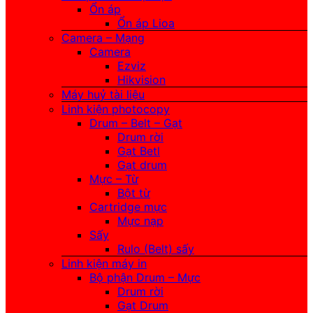
Ổn áp
Ổn áp Lioa
Camera – Mạng
Camera
Ezviz
Hikvision
Máy huỷ tài liệu
Linh kiện photocopy
Drum – Belt – Gạt
Drum rời
Gạt Betl
Gạt drum
Mực – Từ
Bột từ
Cartridge mực
Mực nạp
Sấy
Rulo (Belt) sấy
Linh kiện máy in
Bộ phận Drum – Mực
Drum rời
Gạt Drum