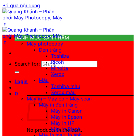
Bỏ qua nội dung
DANH MỤC SẢN PHẨM
Máy photocopy
Đen trắng
Toshiba
Ricoh
Search for:
Minolta
Xerox
Màu
Login
Toshiba màu
Xerox màu
0
Máy in – Máy ép – Máy scan
Máy in đen trắng
Máy in Canon
Máy in Epson
Máy in HP
Máy in Ricoh
No products in the cart.
Máy in màu, in ảnh