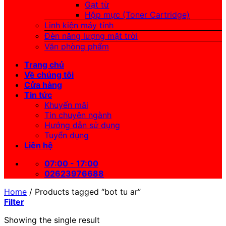
Gạt từ
Hộp mực (Toner Cartridge)
Linh kiện máy tính
Đèn năng lượng mặt trời
Văn phòng phẩm
Trang chủ
Về chúng tôi
Cửa hàng
Tin tức
Khuyến mãi
Tin chuyên ngành
Hướng dẫn sử dụng
Tuyển dụng
Liên hệ
07:00 - 17:00
02623976688
Home
/
Products tagged “bot tu ar”
Filter
Showing the single result