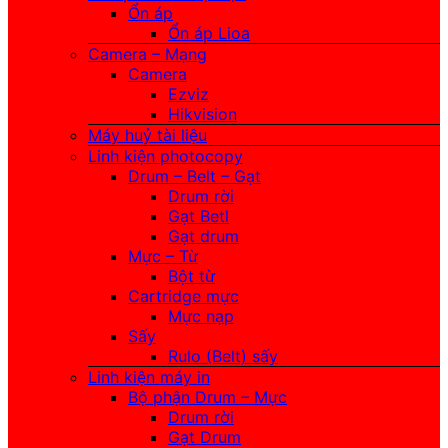
Ổn áp
Ổn áp Lioa
Camera – Mạng
Camera
Ezviz
Hikvision
Máy huỷ tài liệu
Linh kiện photocopy
Drum – Belt – Gạt
Drum rời
Gạt Betl
Gạt drum
Mực – Từ
Bột từ
Cartridge mực
Mực nạp
Sấy
Rulo (Belt) sấy
Linh kiện máy in
Bộ phận Drum – Mực
Drum rời
Gạt Drum