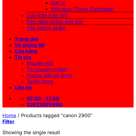
Gạt từ
Hộp mực (Toner Cartridge)
Linh kiện máy tính
Đèn năng lượng mặt trời
Văn phòng phẩm
Trang chủ
Về chúng tôi
Cửa hàng
Tin tức
Khuyến mãi
Tin chuyên ngành
Hướng dẫn sử dụng
Tuyển dụng
Liên hệ
07:00 - 17:00
02623976688
Home
/
Products tagged “canon 2900”
Filter
Showing the single result