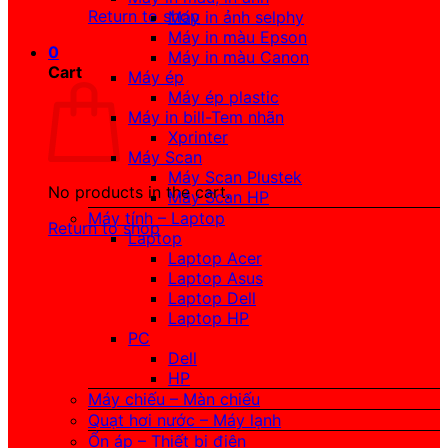
Return to shop
Máy in ảnh selphy
Máy in màu Epson
0
Máy in màu Canon
Cart
Máy ép
Máy ép plastic
Máy in bill-Tem nhãn
Xprinter
Máy Scan
Máy Scan Plustek
No products in the cart.
Máy Scan HP
Máy tính – Laptop
Return to shop
Laptop
Laptop Acer
Laptop Asus
Laptop Dell
Laptop HP
PC
Dell
HP
Máy chiếu – Màn chiếu
Quạt hơi nước – Máy lạnh
Ổn áp – Thiết bị điện