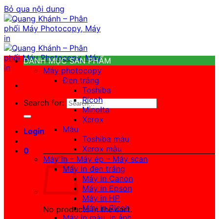
Bỏ qua nội dung
DANH MỤC SẢN PHẨM
Máy photocopy
Đen trắng
Toshiba
Ricoh
Search for:
Minolta
Xerox
Màu
Login
Toshiba màu
Xerox màu
0
Máy in – Máy ép – Máy scan
Máy in đen trắng
Máy in Canon
Máy in Epson
Máy in HP
Máy in Ricoh
No products in the cart.
Máy in màu, in ảnh