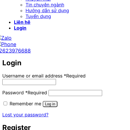
Tin chuyên ngành
Hướng dẫn sử dụng
Tuyển dụng
Liên hệ
Login
2623976688
Login
Username or email address
*
Required
Password
*
Required
Remember me
Log in
Lost your password?
Register