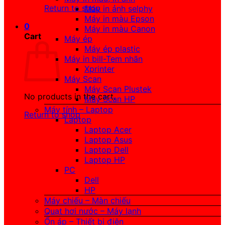
Return to shop
Máy in ảnh selphy
Máy in màu Epson
0
Máy in màu Canon
Cart
Máy ép
Máy ép plastic
Máy in bill-Tem nhãn
Xprinter
Máy Scan
Máy Scan Plustek
No products in the cart.
Máy Scan HP
Máy tính – Laptop
Return to shop
Laptop
Laptop Acer
Laptop Asus
Laptop Dell
Laptop HP
PC
Dell
HP
Máy chiếu – Màn chiếu
Quạt hơi nước – Máy lạnh
Ổn áp – Thiết bị điện