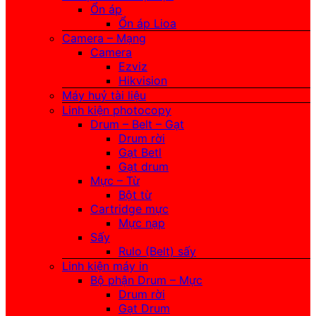
Ổn áp
Ổn áp Lioa
Camera – Mạng
Camera
Ezviz
Hikvision
Máy huỷ tài liệu
Linh kiện photocopy
Drum – Belt – Gạt
Drum rời
Gạt Betl
Gạt drum
Mực – Từ
Bột từ
Cartridge mực
Mực nạp
Sấy
Rulo (Belt) sấy
Linh kiện máy in
Bộ phận Drum – Mực
Drum rời
Gạt Drum