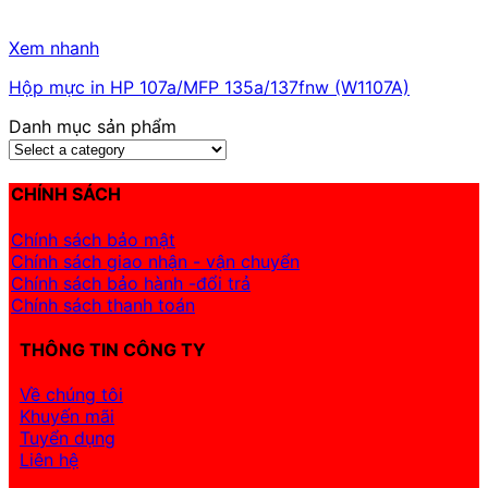
Xem nhanh
Hộp mực in HP 107a/MFP 135a/137fnw (W1107A)
Danh mục sản phẩm
CHÍNH SÁCH
Chính sách bảo mật
Chính sách giao nhận - vận chuyển
Chính sách bảo hành -đổi trả
Chính sách thanh toán
THÔNG TIN CÔNG TY
Về chúng tôi
Khuyến mãi
Tuyển dụng
Liên hệ