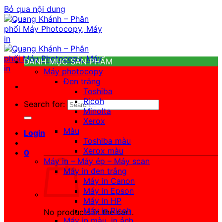
Bỏ qua nội dung
DANH MỤC SẢN PHẨM
Máy photocopy
Đen trắng
Toshiba
Ricoh
Search for:
Minolta
Xerox
Màu
Login
Toshiba màu
Xerox màu
0
Máy in – Máy ép – Máy scan
Máy in đen trắng
Máy in Canon
Máy in Epson
Máy in HP
Máy in Ricoh
No products in the cart.
Máy in màu, in ảnh