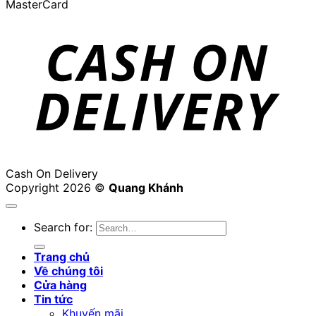
MasterCard
Cash On Delivery
Copyright 2026 ©
Quang Khánh
Search for:
Trang chủ
Về chúng tôi
Cửa hàng
Tin tức
Khuyến mãi