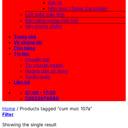
Gạt từ
Hộp mực (Toner Cartridge)
Linh kiện máy tính
Đèn năng lượng mặt trời
Văn phòng phẩm
Trang chủ
Về chúng tôi
Cửa hàng
Tin tức
Khuyến mãi
Tin chuyên ngành
Hướng dẫn sử dụng
Tuyển dụng
Liên hệ
07:00 - 17:00
02623976688
Home
/
Products tagged “cum mưc 107a”
Filter
Showing the single result