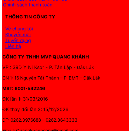
Chính sách thanh toán
THÔNG TIN CÔNG TY
Về chúng tôi
Khuyến mãi
Tuyển dụng
Liên hệ
CÔNG TY TNHH MVP QUANG KHÁNH
VP : 39D Y Ni Ksơr - P. Tân Lập -
Đắk Lắk
CN 1: 16 Nguyễn Tất Thành – P. BMT – Đắk Lắk
MST: 6001-542246
ĐK lần 1: 31/03/2016
ĐK thay đổi lần 2: 15/12/2026
ĐT: 0262.3976688 – 0262.3643333
Email: Quangkhanhcopy@gmail.com