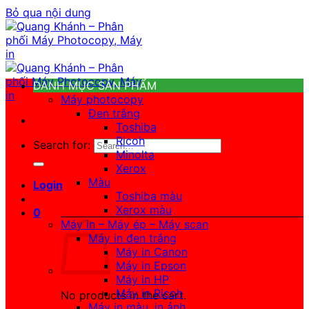
Bỏ qua nội dung
DANH MỤC SẢN PHẨM
Máy photocopy
Đen trắng
Toshiba
Ricoh
Search for:
Minolta
Xerox
Màu
Login
Toshiba màu
Xerox màu
0
Máy in – Máy ép – Máy scan
Máy in đen trắng
Máy in Canon
Máy in Epson
Máy in HP
Máy in Ricoh
No products in the cart.
Máy in màu, in ảnh