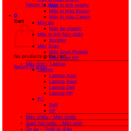
Return to shop
Máy in ảnh selphy
Máy in màu Epson
0
Máy in màu Canon
Cart
Máy ép
Máy ép plastic
Máy in bill-Tem nhãn
Xprinter
Máy Scan
Máy Scan Plustek
No products in the cart.
Máy Scan HP
Máy tính – Laptop
Return to shop
Laptop
Laptop Acer
Laptop Asus
Laptop Dell
Laptop HP
PC
Dell
HP
Máy chiếu – Màn chiếu
Quạt hơi nước – Máy lạnh
Ổn áp – Thiết bị điện