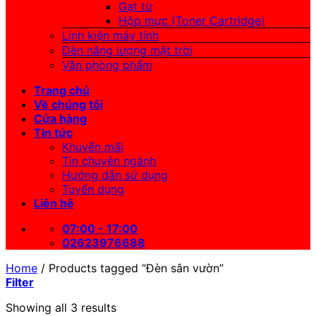
Gạt từ
Hộp mực (Toner Cartridge)
Linh kiện máy tính
Đèn năng lượng mặt trời
Văn phòng phẩm
Trang chủ
Về chúng tôi
Cửa hàng
Tin tức
Khuyến mãi
Tin chuyên ngành
Hướng dẫn sử dụng
Tuyển dụng
Liên hệ
07:00 - 17:00
02623976688
Home
/
Products tagged “Đèn sân vườn”
Filter
Showing all 3 results