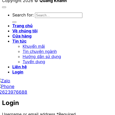
Copyright 2026 ©
Quang Khánh
Search for:
Trang chủ
Về chúng tôi
Cửa hàng
Tin tức
Khuyến mãi
Tin chuyên ngành
Hướng dẫn sử dụng
Tuyển dụng
Liên hệ
Login
2623976688
Login
Username or email address
*
Required