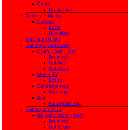
Ổn áp
Ổn áp Lioa
Camera – Mạng
Camera
Ezviz
Hikvision
Máy huỷ tài liệu
Linh kiện photocopy
Drum – Belt – Gạt
Drum rời
Gạt Betl
Gạt drum
Mực – Từ
Bột từ
Cartridge mực
Mực nạp
Sấy
Rulo (Belt) sấy
Linh kiện máy in
Bộ phận Drum – Mực
Drum rời
Gạt Drum