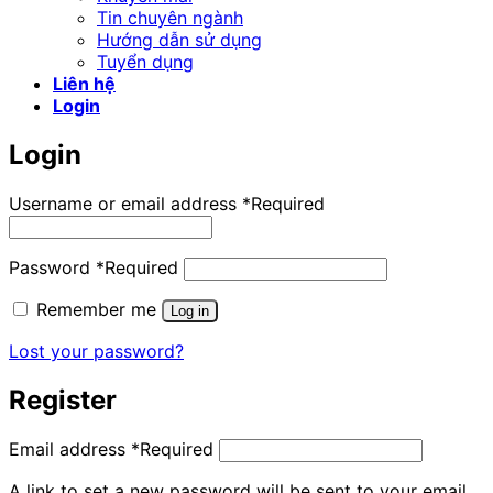
Tin chuyên ngành
Hướng dẫn sử dụng
Tuyển dụng
Liên hệ
Login
Login
Username or email address
*
Required
Password
*
Required
Remember me
Log in
Lost your password?
Register
Email address
*
Required
A link to set a new password will be sent to your email