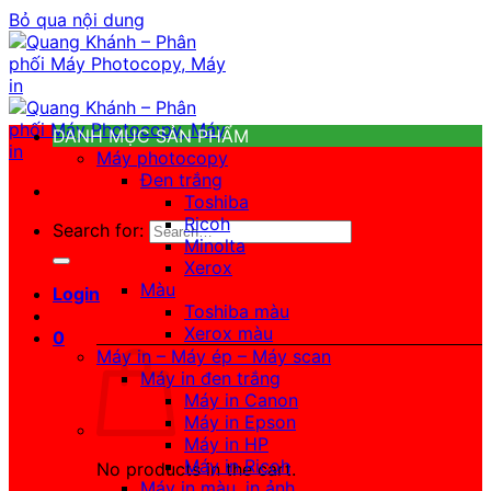
Bỏ qua nội dung
DANH MỤC SẢN PHẨM
Máy photocopy
Đen trắng
Toshiba
Ricoh
Search for:
Minolta
Xerox
Màu
Login
Toshiba màu
Xerox màu
0
Máy in – Máy ép – Máy scan
Máy in đen trắng
Máy in Canon
Máy in Epson
Máy in HP
Máy in Ricoh
No products in the cart.
Máy in màu, in ảnh