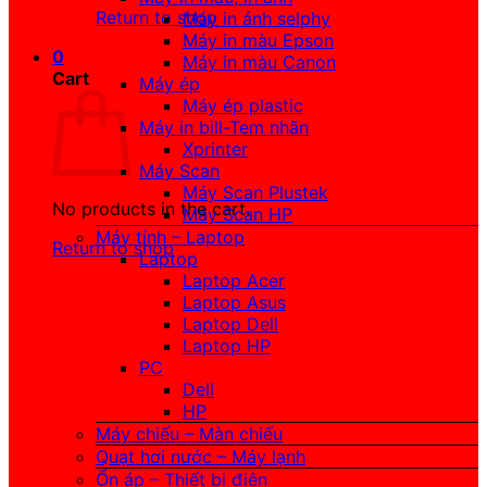
Return to shop
Máy in ảnh selphy
Máy in màu Epson
0
Máy in màu Canon
Cart
Máy ép
Máy ép plastic
Máy in bill-Tem nhãn
Xprinter
Máy Scan
Máy Scan Plustek
No products in the cart.
Máy Scan HP
Máy tính – Laptop
Return to shop
Laptop
Laptop Acer
Laptop Asus
Laptop Dell
Laptop HP
PC
Dell
HP
Máy chiếu – Màn chiếu
Quạt hơi nước – Máy lạnh
Ổn áp – Thiết bị điện