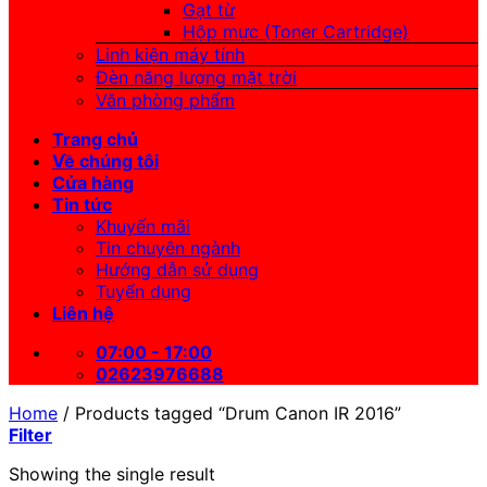
Gạt từ
Hộp mực (Toner Cartridge)
Linh kiện máy tính
Đèn năng lượng mặt trời
Văn phòng phẩm
Trang chủ
Về chúng tôi
Cửa hàng
Tin tức
Khuyến mãi
Tin chuyên ngành
Hướng dẫn sử dụng
Tuyển dụng
Liên hệ
07:00 - 17:00
02623976688
Home
/
Products tagged “Drum Canon IR 2016”
Filter
Showing the single result