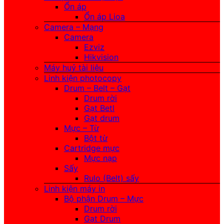
Ổn áp
Ổn áp Lioa
Camera – Mạng
Camera
Ezviz
Hikvision
Máy huỷ tài liệu
Linh kiện photocopy
Drum – Belt – Gạt
Drum rời
Gạt Betl
Gạt drum
Mực – Từ
Bột từ
Cartridge mực
Mực nạp
Sấy
Rulo (Belt) sấy
Linh kiện máy in
Bộ phận Drum – Mực
Drum rời
Gạt Drum