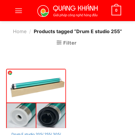
Bỏ
qua
0
nội
dung
Home
/
Products tagged “Drum E studio 255”
Filter
Drum E studio 205/ 255/ 305/