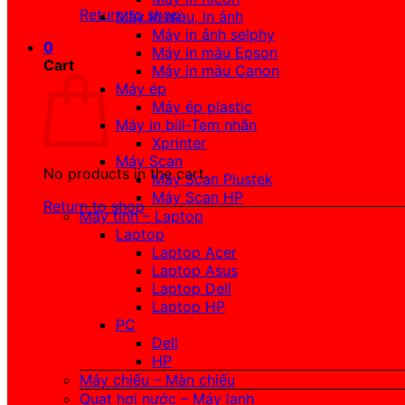
Return to shop
Máy in màu, in ảnh
Máy in ảnh selphy
0
Máy in màu Epson
Cart
Máy in màu Canon
Máy ép
Máy ép plastic
Máy in bill-Tem nhãn
Xprinter
Máy Scan
No products in the cart.
Máy Scan Plustek
Máy Scan HP
Return to shop
Máy tính – Laptop
Laptop
Laptop Acer
Laptop Asus
Laptop Dell
Laptop HP
PC
Dell
HP
Máy chiếu – Màn chiếu
Quạt hơi nước – Máy lạnh