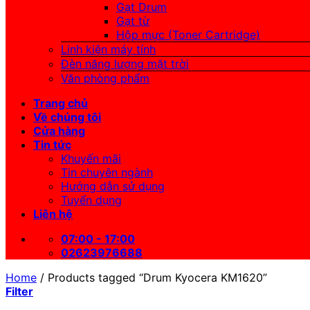
Gạt Drum
Gạt từ
Hộp mực (Toner Cartridge)
Linh kiện máy tính
Đèn năng lượng mặt trời
Văn phòng phẩm
Trang chủ
Về chúng tôi
Cửa hàng
Tin tức
Khuyến mãi
Tin chuyên ngành
Hướng dẫn sử dụng
Tuyển dụng
Liên hệ
07:00 - 17:00
02623976688
Home
/
Products tagged “Drum Kyocera KM1620”
Filter