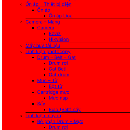
Ổn áp – Thiết bị điện
Ổn áp
Ổn áp Lioa
Camera – Mạng
Camera
Ezviz
Hikvision
Máy huỷ tài liệu
Linh kiện photocopy
Drum – Belt – Gạt
Drum rời
Gạt Betl
Gạt drum
Mực – Từ
Bột từ
Cartridge mực
Mực nạp
Sấy
Rulo (Belt) sấy
Linh kiện máy in
Bộ phận Drum – Mực
Drum rời