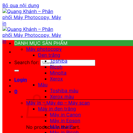
Bỏ qua nội dung
DANH MỤC SẢN PHẨM
Máy photocopy
Đen trắng
Toshiba
Search for:
Ricoh
Minolta
Xerox
Login
Màu
Toshiba màu
0
Xerox màu
Máy in – Máy ép – Máy scan
Máy in đen trắng
Máy in Canon
Máy in Epson
Máy in HP
No products in the cart.
Máy in Ricoh