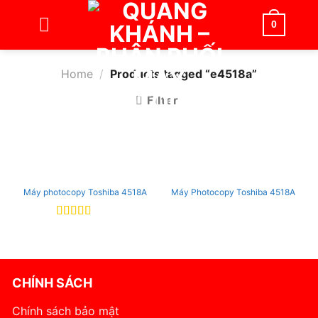
Bỏ
qua
0
nội
dung
Home
/
Products tagged “e4518a”
Filter
Máy photocopy Toshiba 4518A
Máy Photocopy Toshiba 4518A
Rated
5
out
of 5
CHÍNH SÁCH
Chính sách bảo mật