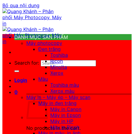
Bỏ qua nội dung
DANH MỤC SẢN PHẨM
Máy photocopy
Đen trắng
Toshiba
Ricoh
Search for:
Minolta
Xerox
Màu
Login
Toshiba màu
Xerox màu
0
Máy in – Máy ép – Máy scan
Máy in đen trắng
Máy in Canon
Máy in Epson
Máy in HP
Máy in Ricoh
No products in the cart.
Máy in màu, in ảnh