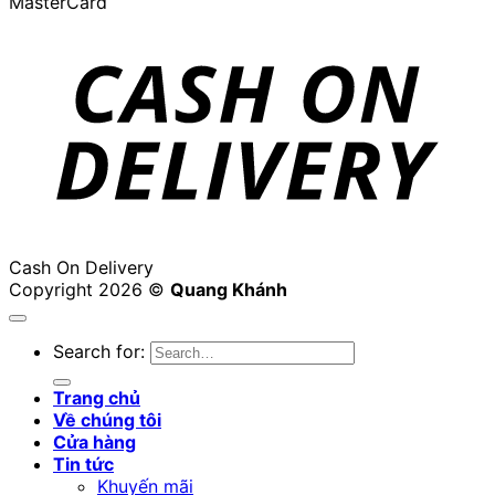
MasterCard
Cash On Delivery
Copyright 2026 ©
Quang Khánh
Search for:
Trang chủ
Về chúng tôi
Cửa hàng
Tin tức
Khuyến mãi