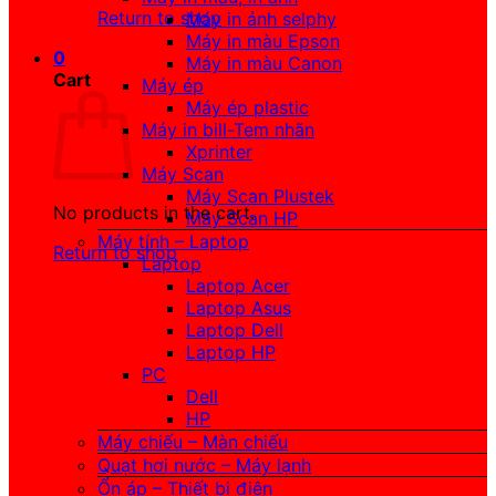
Return to shop
Máy in ảnh selphy
Máy in màu Epson
0
Máy in màu Canon
Cart
Máy ép
Máy ép plastic
Máy in bill-Tem nhãn
Xprinter
Máy Scan
Máy Scan Plustek
No products in the cart.
Máy Scan HP
Máy tính – Laptop
Return to shop
Laptop
Laptop Acer
Laptop Asus
Laptop Dell
Laptop HP
PC
Dell
HP
Máy chiếu – Màn chiếu
Quạt hơi nước – Máy lạnh
Ổn áp – Thiết bị điện