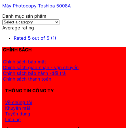
Máy Photocopy Toshiba 5008A
Danh mục sản phẩm
Average rating
Rated
5
out of 5
(1)
CHÍNH SÁCH
Chính sách bảo mật
Chính sách giao nhận - vận chuyển
Chính sách bảo hành -đổi trả
Chính sách thanh toán
THÔNG TIN CÔNG TY
Về chúng tôi
Khuyến mãi
Tuyển dụng
Liên hệ