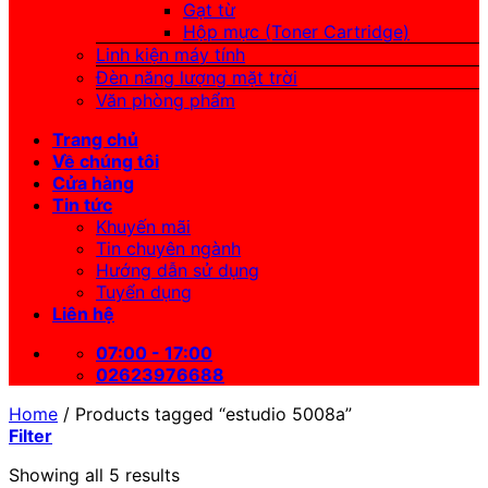
Gạt từ
Hộp mực (Toner Cartridge)
Linh kiện máy tính
Đèn năng lượng mặt trời
Văn phòng phẩm
Trang chủ
Về chúng tôi
Cửa hàng
Tin tức
Khuyến mãi
Tin chuyên ngành
Hướng dẫn sử dụng
Tuyển dụng
Liên hệ
07:00 - 17:00
02623976688
Home
/
Products tagged “estudio 5008a”
Filter
Showing all 5 results