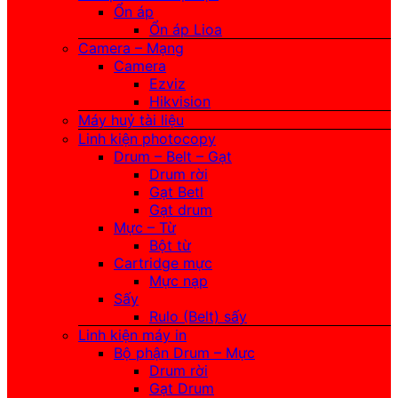
Ổn áp
Ổn áp Lioa
Camera – Mạng
Camera
Ezviz
Hikvision
Máy huỷ tài liệu
Linh kiện photocopy
Drum – Belt – Gạt
Drum rời
Gạt Betl
Gạt drum
Mực – Từ
Bột từ
Cartridge mực
Mực nạp
Sấy
Rulo (Belt) sấy
Linh kiện máy in
Bộ phận Drum – Mực
Drum rời
Gạt Drum