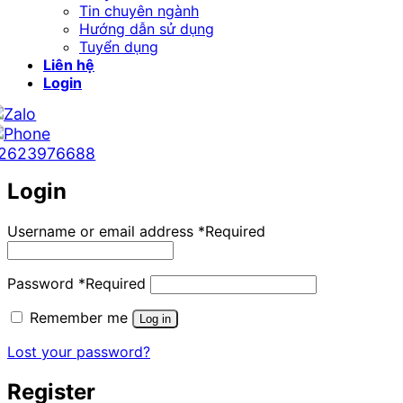
Tin chuyên ngành
Hướng dẫn sử dụng
Tuyển dụng
Liên hệ
Login
2623976688
Login
Username or email address
*
Required
Password
*
Required
Remember me
Log in
Lost your password?
Register