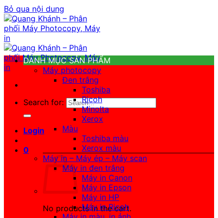
Bỏ qua nội dung
DANH MỤC SẢN PHẨM
Máy photocopy
Đen trắng
Toshiba
Ricoh
Search for:
Minolta
Xerox
Màu
Login
Toshiba màu
Xerox màu
0
Máy in – Máy ép – Máy scan
Máy in đen trắng
Máy in Canon
Máy in Epson
Máy in HP
Máy in Ricoh
No products in the cart.
Máy in màu, in ảnh