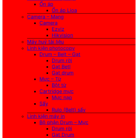
Ổn áp
Ổn áp Lioa
Camera – Mạng
Camera
Ezviz
Hikvision
Máy huỷ tài liệu
Linh kiện photocopy
Drum – Belt – Gạt
Drum rời
Gạt Betl
Gạt drum
Mực – Từ
Bột từ
Cartridge mực
Mực nạp
Sấy
Rulo (Belt) sấy
Linh kiện máy in
Bộ phận Drum – Mực
Drum rời
Gạt Drum