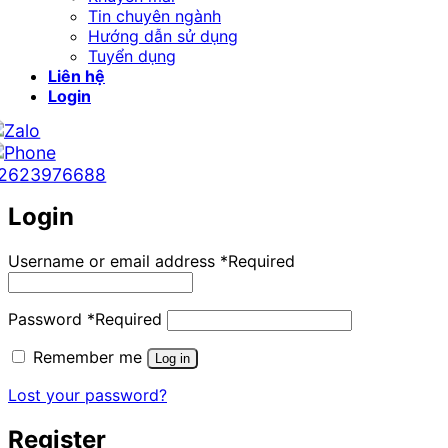
Tin chuyên ngành
Hướng dẫn sử dụng
Tuyển dụng
Liên hệ
Login
2623976688
Login
Username or email address
*
Required
Password
*
Required
Remember me
Log in
Lost your password?
Register