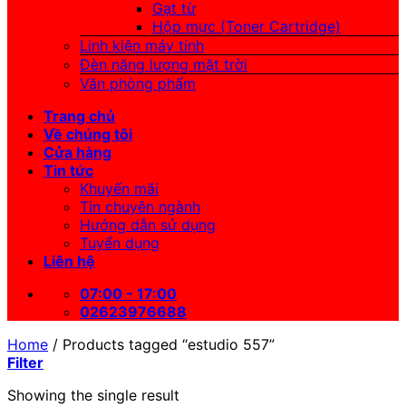
Gạt từ
Hộp mực (Toner Cartridge)
Linh kiện máy tính
Đèn năng lượng mặt trời
Văn phòng phẩm
Trang chủ
Về chúng tôi
Cửa hàng
Tin tức
Khuyến mãi
Tin chuyên ngành
Hướng dẫn sử dụng
Tuyển dụng
Liên hệ
07:00 - 17:00
02623976688
Home
/
Products tagged “estudio 557”
Filter
Showing the single result