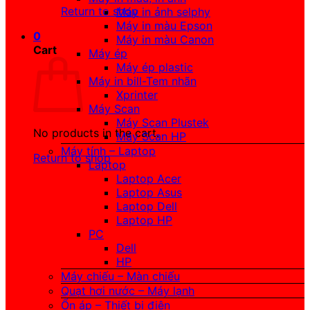
Return to shop
Máy in ảnh selphy
Máy in màu Epson
0
Máy in màu Canon
Cart
Máy ép
Máy ép plastic
Máy in bill-Tem nhãn
Xprinter
Máy Scan
Máy Scan Plustek
No products in the cart.
Máy Scan HP
Máy tính – Laptop
Return to shop
Laptop
Laptop Acer
Laptop Asus
Laptop Dell
Laptop HP
PC
Dell
HP
Máy chiếu – Màn chiếu
Quạt hơi nước – Máy lạnh
Ổn áp – Thiết bị điện