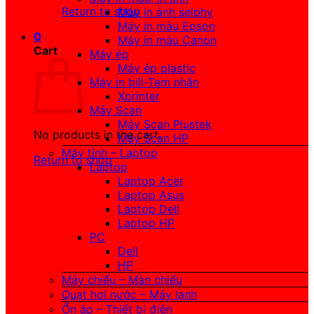
Return to shop
Máy in ảnh selphy
Máy in màu Epson
0
Máy in màu Canon
Cart
Máy ép
Máy ép plastic
Máy in bill-Tem nhãn
Xprinter
Máy Scan
Máy Scan Plustek
No products in the cart.
Máy Scan HP
Máy tính – Laptop
Return to shop
Laptop
Laptop Acer
Laptop Asus
Laptop Dell
Laptop HP
PC
Dell
HP
Máy chiếu – Màn chiếu
Quạt hơi nước – Máy lạnh
Ổn áp – Thiết bị điện