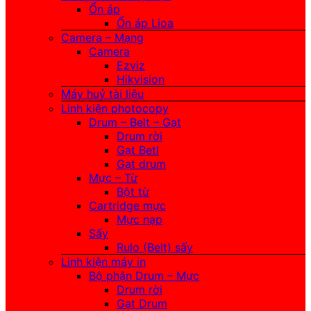
Ổn áp
Ổn áp Lioa
Camera – Mạng
Camera
Ezviz
Hikvision
Máy huỷ tài liệu
Linh kiện photocopy
Drum – Belt – Gạt
Drum rời
Gạt Betl
Gạt drum
Mực – Từ
Bột từ
Cartridge mực
Mực nạp
Sấy
Rulo (Belt) sấy
Linh kiện máy in
Bộ phận Drum – Mực
Drum rời
Gạt Drum