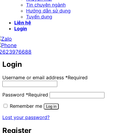
Tin chuyên ngành
Hướng dẫn sử dụng
Tuyển dụng
Liên hệ
Login
2623976688
Login
Username or email address
*
Required
Password
*
Required
Remember me
Log in
Lost your password?
Register