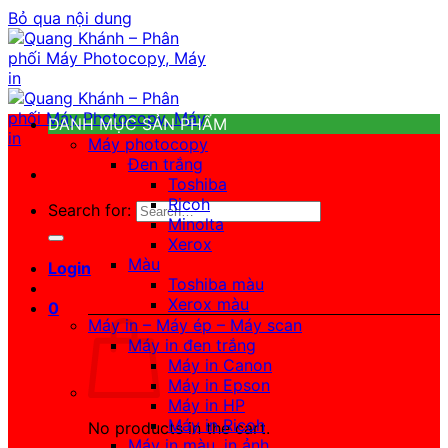
Bỏ qua nội dung
DANH MỤC SẢN PHẨM
Máy photocopy
Đen trắng
Toshiba
Ricoh
Search for:
Minolta
Xerox
Màu
Login
Toshiba màu
Xerox màu
0
Máy in – Máy ép – Máy scan
Máy in đen trắng
Máy in Canon
Máy in Epson
Máy in HP
Máy in Ricoh
No products in the cart.
Máy in màu, in ảnh