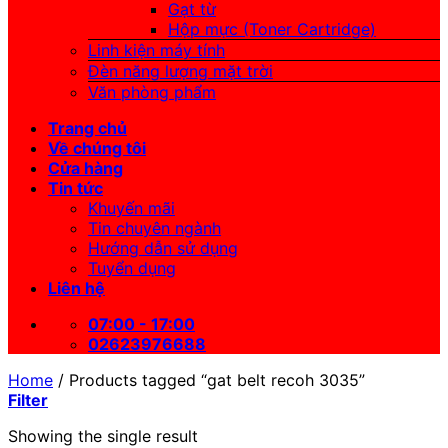
Gạt từ
Hộp mực (Toner Cartridge)
Linh kiện máy tính
Đèn năng lượng mặt trời
Văn phòng phẩm
Trang chủ
Về chúng tôi
Cửa hàng
Tin tức
Khuyến mãi
Tin chuyên ngành
Hướng dẫn sử dụng
Tuyển dụng
Liên hệ
07:00 - 17:00
02623976688
Home
/
Products tagged “gat belt recoh 3035”
Filter
Showing the single result