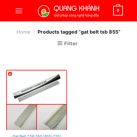
Bỏ
qua
0
nội
dung
Home
/
Products tagged “gat belt tsb 855”
Filter
Gạt Belt TSB 550/ 810/ 720/