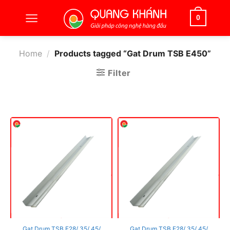
Bỏ
qua
0
nội
dung
Home
/
Products tagged “Gat Drum TSB E450”
Filter
Gạt Drum TSB E28/ 35/ 45/
Gạt Drum TSB E28/ 35/ 45/