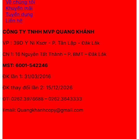
Về chúng tôi
Khuyến mãi
Tuyển dụng
Liên hệ
CÔNG TY TNHH MVP QUANG KHÁNH
VP : 39D Y Ni Ksơr - P. Tân Lập -
Đắk Lắk
CN 1: 16 Nguyễn Tất Thành – P. BMT – Đắk Lắk
MST: 6001-542246
ĐK lần 1: 31/03/2016
ĐK thay đổi lần 2: 15/12/2026
ĐT: 0262.3976688 – 0262.3643333
Email: Quangkhanhcopy@gmail.com