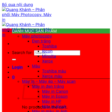
Bỏ qua nội dung
DANH MỤC SẢN PHẨM
Máy photocopy
Đen trắng
Toshiba
Ricoh
Search for:
Minolta
Xerox
Màu
Login
Toshiba màu
Xerox màu
0
Máy in – Máy ép – Máy scan
Máy in đen trắng
Máy in Canon
Máy in Epson
Máy in HP
Máy in Ricoh
No products in the cart.
Máy in màu, in ảnh