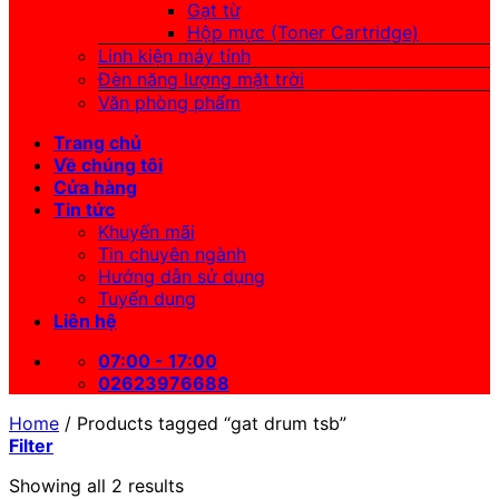
Gạt từ
Hộp mực (Toner Cartridge)
Linh kiện máy tính
Đèn năng lượng mặt trời
Văn phòng phẩm
Trang chủ
Về chúng tôi
Cửa hàng
Tin tức
Khuyến mãi
Tin chuyên ngành
Hướng dẫn sử dụng
Tuyển dụng
Liên hệ
07:00 - 17:00
02623976688
Home
/
Products tagged “gat drum tsb”
Filter
Showing all 2 results