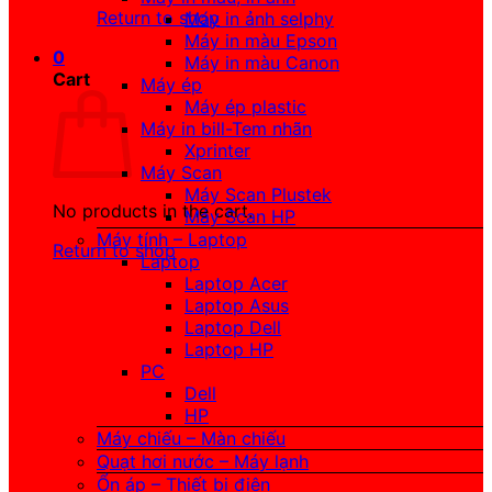
Return to shop
Máy in ảnh selphy
Máy in màu Epson
0
Máy in màu Canon
Cart
Máy ép
Máy ép plastic
Máy in bill-Tem nhãn
Xprinter
Máy Scan
Máy Scan Plustek
No products in the cart.
Máy Scan HP
Máy tính – Laptop
Return to shop
Laptop
Laptop Acer
Laptop Asus
Laptop Dell
Laptop HP
PC
Dell
HP
Máy chiếu – Màn chiếu
Quạt hơi nước – Máy lạnh
Ổn áp – Thiết bị điện