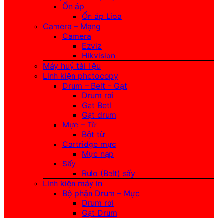
Ổn áp
Ổn áp Lioa
Camera – Mạng
Camera
Ezviz
Hikvision
Máy huỷ tài liệu
Linh kiện photocopy
Drum – Belt – Gạt
Drum rời
Gạt Betl
Gạt drum
Mực – Từ
Bột từ
Cartridge mực
Mực nạp
Sấy
Rulo (Belt) sấy
Linh kiện máy in
Bộ phận Drum – Mực
Drum rời
Gạt Drum