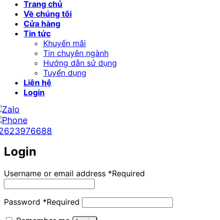
Trang chủ
Về chúng tôi
Cửa hàng
Tin tức
Khuyến mãi
Tin chuyên ngành
Hướng dẫn sử dụng
Tuyển dụng
Liên hệ
Login
2623976688
Login
Username or email address
*
Required
Password
*
Required