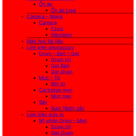
Ổn áp
Ổn áp Lioa
Camera – Mạng
Camera
Ezviz
Hikvision
Máy huỷ tài liệu
Linh kiện photocopy
Drum – Belt – Gạt
Drum rời
Gạt Betl
Gạt drum
Mực – Từ
Bột từ
Cartridge mực
Mực nạp
Sấy
Rulo (Belt) sấy
Linh kiện máy in
Bộ phận Drum – Mực
Drum rời
Gạt Drum