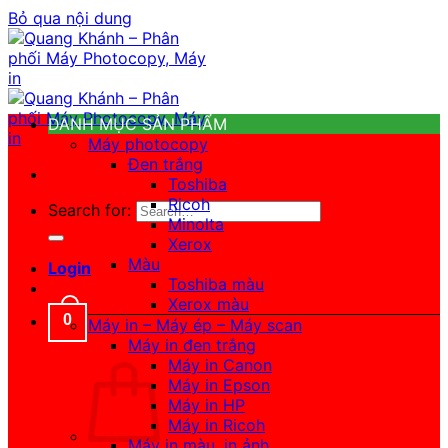
Bỏ qua nội dung
DANH MỤC SẢN PHẨM
Máy photocopy
Đen trắng
Toshiba
Ricoh
Search for:
Minolta
Xerox
Màu
Login
Toshiba màu
Xerox màu
0
Máy in – Máy ép – Máy scan
Máy in đen trắng
Máy in Canon
Máy in Epson
Máy in HP
Máy in Ricoh
Máy in màu, in ảnh