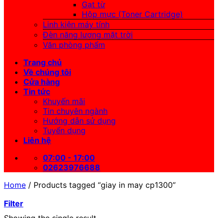
Gạt từ
Hộp mực (Toner Cartridge)
Linh kiện máy tính
Đèn năng lượng mặt trời
Văn phòng phẩm
Trang chủ
Về chúng tôi
Cửa hàng
Tin tức
Khuyến mãi
Tin chuyên ngành
Hướng dẫn sử dụng
Tuyển dụng
Liên hệ
07:00 - 17:00
02623976688
Home
/
Products tagged “giay in may cp1300”
Filter