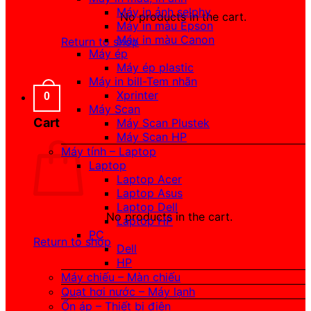
Máy in ảnh selphy
No products in the cart.
Máy in màu Epson
Máy in màu Canon
Return to shop
Máy ép
Máy ép plastic
Máy in bill-Tem nhãn
Xprinter
0
Máy Scan
Cart
Máy Scan Plustek
Máy Scan HP
Máy tính – Laptop
Laptop
Laptop Acer
Laptop Asus
Laptop Dell
No products in the cart.
Laptop HP
PC
Return to shop
Dell
HP
Máy chiếu – Màn chiếu
Quạt hơi nước – Máy lạnh
Ổn áp – Thiết bị điện