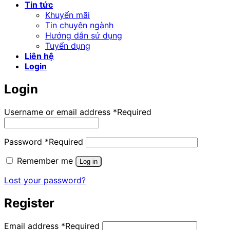
Tin tức
Khuyến mãi
Tin chuyên ngành
Hướng dẫn sử dụng
Tuyển dụng
Liên hệ
Login
Login
Username or email address
*
Required
Password
*
Required
Remember me
Log in
Lost your password?
Register
Email address
*
Required