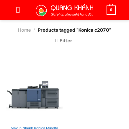
Bỏ
qua
0
nội
dung
Home
/
Products tagged “Konica c2070”
Filter
Máy In Nhanh Konica Minolta