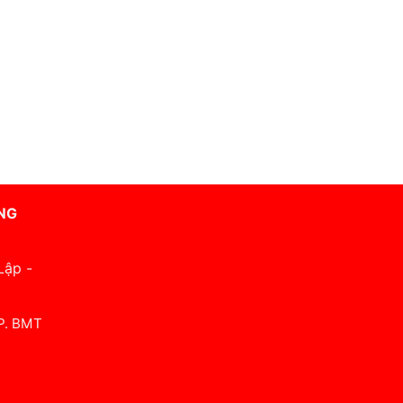
NG
Lập -
 P. BMT