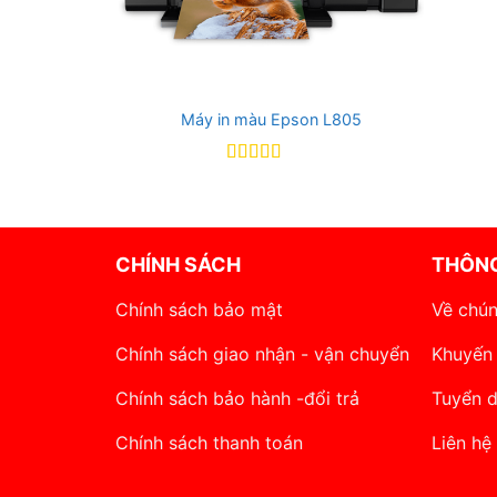
Máy in màu Epson L805
Rated
5
out
of 5
CHÍNH SÁCH
THÔNG
Chính sách bảo mật
Về chún
Chính sách giao nhận - vận chuyển
Khuyến
Chính sách bảo hành -đổi trả
Tuyển 
Chính sách thanh toán
Liên hệ