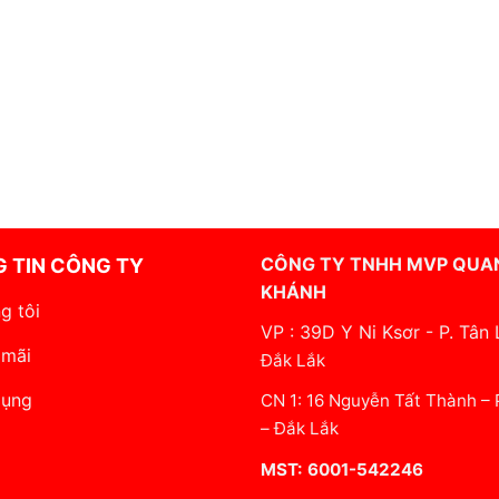
CÔNG TY TNHH MVP QUA
 TIN CÔNG TY
KHÁNH
g tôi
VP : 39D Y Ni Ksơr - P. Tân 
 mãi
Đắk Lắk
dụng
CN 1: 16 Nguyễn Tất Thành –
– Đắk Lắk
MST: 6001-542246