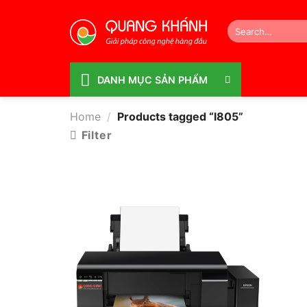
Bỏ
qua
Search
for:
nội
dung
DANH MỤC SẢN PHẨM
Home
/
Products tagged “l805”
Filter