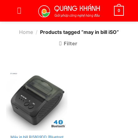
Bỏ
qua
0
nội
dung
Home
/
Products tagged “may in bill iSO”
Filter
Máy in bill Ri5809DD (Bluetoot