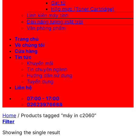
Gạt từ
Hộp mực (Toner Cartridge)
Linh kiện máy tính
Đèn năng lượng mặt trời
Văn phòng phẩm
Trang chủ
Về chúng tôi
Cửa hàng
Tin tức
Khuyến mãi
Tin chuyên ngành
Hướng dẫn sử dụng
Tuyển dụng
Liên hệ
07:00 - 17:00
02623976688
Home
/
Products tagged “máy in c2060”
Filter
Showing the single result