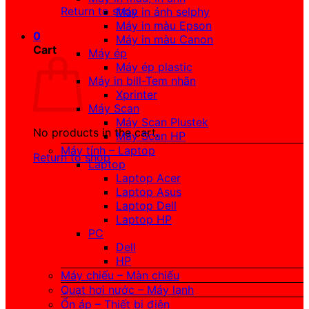
Return to shop
Máy in ảnh selphy
Máy in màu Epson
0
Máy in màu Canon
Cart
Máy ép
Máy ép plastic
Máy in bill-Tem nhãn
Xprinter
Máy Scan
Máy Scan Plustek
No products in the cart.
Máy Scan HP
Máy tính – Laptop
Return to shop
Laptop
Laptop Acer
Laptop Asus
Laptop Dell
Laptop HP
PC
Dell
HP
Máy chiếu – Màn chiếu
Quạt hơi nước – Máy lạnh
Ổn áp – Thiết bị điện