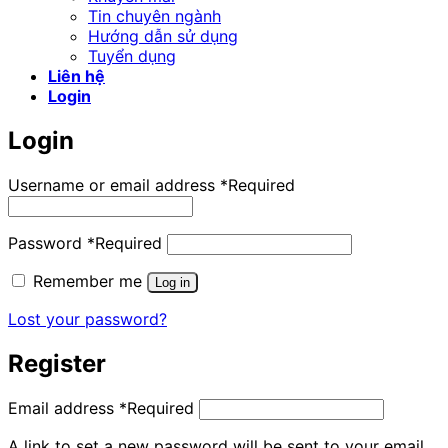
Tin chuyên ngành
Hướng dẫn sử dụng
Tuyển dụng
Liên hệ
Login
Login
Username or email address
*
Required
Password
*
Required
Remember me
Log in
Lost your password?
Register
Email address
*
Required
A link to set a new password will be sent to your email