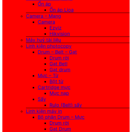
Ổn áp
Ổn áp Lioa
Camera – Mạng
Camera
Ezviz
Hikvision
Máy huỷ tài liệu
Linh kiện photocopy
Drum – Belt – Gạt
Drum rời
Gạt Betl
Gạt drum
Mực – Từ
Bột từ
Cartridge mực
Mực nạp
Sấy
Rulo (Belt) sấy
Linh kiện máy in
Bộ phận Drum – Mực
Drum rời
Gạt Drum