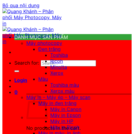
Bỏ qua nội dung
DANH MỤC SẢN PHẨM
Máy photocopy
Đen trắng
Toshiba
Ricoh
Search for:
Minolta
Xerox
Màu
Login
Toshiba màu
Xerox màu
0
Máy in – Máy ép – Máy scan
Máy in đen trắng
Máy in Canon
Máy in Epson
Máy in HP
Máy in Ricoh
No products in the cart.
Máy in màu, in ảnh