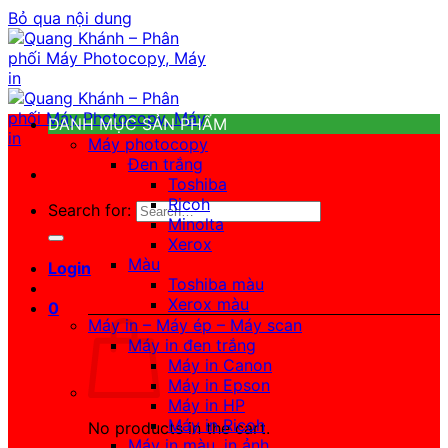
Bỏ qua nội dung
DANH MỤC SẢN PHẨM
Máy photocopy
Đen trắng
Toshiba
Ricoh
Search for:
Minolta
Xerox
Màu
Login
Toshiba màu
Xerox màu
0
Máy in – Máy ép – Máy scan
Máy in đen trắng
Máy in Canon
Máy in Epson
Máy in HP
Máy in Ricoh
No products in the cart.
Máy in màu, in ảnh