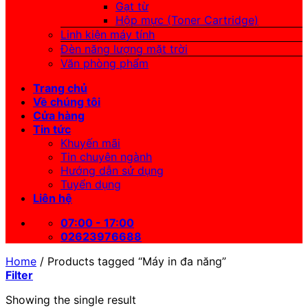
Gạt từ
Hộp mực (Toner Cartridge)
Linh kiện máy tính
Đèn năng lượng mặt trời
Văn phòng phẩm
Trang chủ
Về chúng tôi
Cửa hàng
Tin tức
Khuyến mãi
Tin chuyên ngành
Hướng dẫn sử dụng
Tuyển dụng
Liên hệ
07:00 - 17:00
02623976688
Home
/
Products tagged “Máy in đa năng”
Filter
Showing the single result