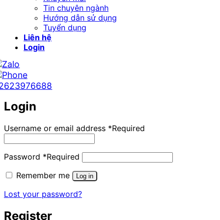
Tin chuyên ngành
Hướng dẫn sử dụng
Tuyển dụng
Liên hệ
Login
2623976688
Login
Username or email address
*
Required
Password
*
Required
Remember me
Log in
Lost your password?
Register