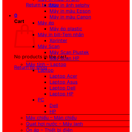
Return to shop
Máy in ảnh selphy
Máy in màu Epson
0
Máy in màu Canon
Cart
Máy ép
Máy ép plastic
Máy in bill-Tem nhãn
Xprinter
Máy Scan
Máy Scan Plustek
No products in the cart.
Máy Scan HP
Máy tính – Laptop
Return to shop
Laptop
Laptop Acer
Laptop Asus
Laptop Dell
Laptop HP
PC
Dell
HP
Máy chiếu – Màn chiếu
Quạt hơi nước – Máy lạnh
Ổn áp – Thiết bị điện