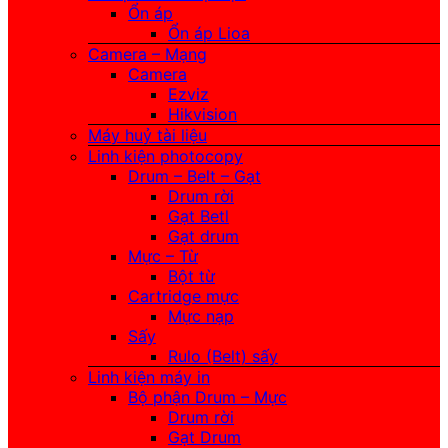
Ổn áp
Ổn áp Lioa
Camera – Mạng
Camera
Ezviz
Hikvision
Máy huỷ tài liệu
Linh kiện photocopy
Drum – Belt – Gạt
Drum rời
Gạt Betl
Gạt drum
Mực – Từ
Bột từ
Cartridge mực
Mực nạp
Sấy
Rulo (Belt) sấy
Linh kiện máy in
Bộ phận Drum – Mực
Drum rời
Gạt Drum