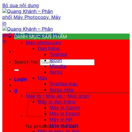
Bỏ qua nội dung
DANH MỤC SẢN PHẨM
Máy photocopy
Đen trắng
Toshiba
Ricoh
Search for:
Minolta
Xerox
Màu
Login
Toshiba màu
Xerox màu
0
Máy in – Máy ép – Máy scan
Máy in đen trắng
Máy in Canon
Máy in Epson
Máy in HP
Máy in Ricoh
No products in the cart.
Máy in màu, in ảnh