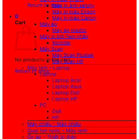
Return to shop
Máy in ảnh selphy
Máy in màu Epson
0
Máy in màu Canon
Cart
Máy ép
Máy ép plastic
Máy in bill-Tem nhãn
Xprinter
Máy Scan
Máy Scan Plustek
No products in the cart.
Máy Scan HP
Máy tính – Laptop
Return to shop
Laptop
Laptop Acer
Laptop Asus
Laptop Dell
Laptop HP
PC
Dell
HP
Máy chiếu – Màn chiếu
Quạt hơi nước – Máy lạnh
Ổn áp – Thiết bị điện