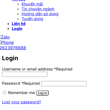
Khuyến mãi
Tin chuyên ngành
Hướng dẫn sử dụng
Tuyển dụng
Liên hệ
Login
2623976688
Login
Username or email address
*
Required
Password
*
Required
Remember me
Log in
Lost your password?