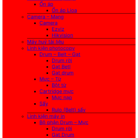
Ổn áp
Ổn áp Lioa
Camera – Mạng
Camera
Ezviz
Hikvision
Máy huỷ tài liệu
Linh kiện photocopy
Drum – Belt – Gạt
Drum rời
Gạt Betl
Gạt drum
Mực – Từ
Bột từ
Cartridge mực
Mực nạp
Sấy
Rulo (Belt) sấy
Linh kiện máy in
Bộ phận Drum – Mực
Drum rời
Gạt Drum