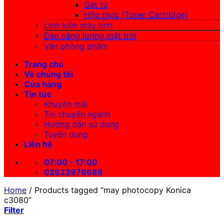
Gạt từ
Hộp mực (Toner Cartridge)
Linh kiện máy tính
Đèn năng lượng mặt trời
Văn phòng phẩm
Trang chủ
Về chúng tôi
Cửa hàng
Tin tức
Khuyến mãi
Tin chuyên ngành
Hướng dẫn sử dụng
Tuyển dụng
Liên hệ
07:00 - 17:00
02623976688
Home
/
Products tagged “may photocopy Konica
c3080”
Filter