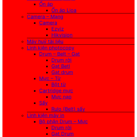
Ổn áp
Ổn áp Lioa
Camera – Mạng
Camera
Ezviz
Hikvision
Máy huỷ tài liệu
Linh kiện photocopy
Drum – Belt – Gạt
Drum rời
Gạt Betl
Gạt drum
Mực – Từ
Bột từ
Cartridge mực
Mực nạp
Sấy
Rulo (Belt) sấy
Linh kiện máy in
Bộ phận Drum – Mực
Drum rời
Gạt Drum