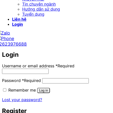
Tin chuyên ngành
Hướng dẫn sử dụng
Tuyển dụng
Liên hệ
Login
2623976688
Login
Username or email address
*
Required
Password
*
Required
Remember me
Log in
Lost your password?
Register