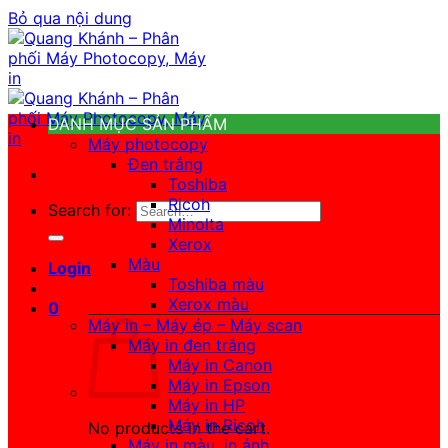
Bỏ qua nội dung
DANH MỤC SẢN PHẨM
Máy photocopy
Đen trắng
Toshiba
Ricoh
Search for:
Minolta
Xerox
Màu
Login
Toshiba màu
Xerox màu
0
Máy in – Máy ép – Máy scan
Máy in đen trắng
Máy in Canon
Máy in Epson
Máy in HP
Máy in Ricoh
No products in the cart.
Máy in màu, in ảnh