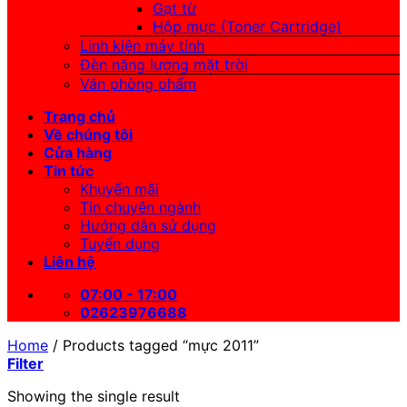
Gạt từ
Hộp mực (Toner Cartridge)
Linh kiện máy tính
Đèn năng lượng mặt trời
Văn phòng phẩm
Trang chủ
Về chúng tôi
Cửa hàng
Tin tức
Khuyến mãi
Tin chuyên ngành
Hướng dẫn sử dụng
Tuyển dụng
Liên hệ
07:00 - 17:00
02623976688
Home
/
Products tagged “mực 2011”
Filter
Showing the single result