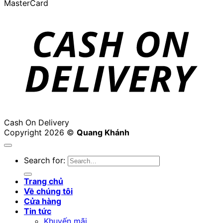
MasterCard
Cash On Delivery
Copyright 2026 ©
Quang Khánh
Search for:
Trang chủ
Về chúng tôi
Cửa hàng
Tin tức
Khuyến mãi