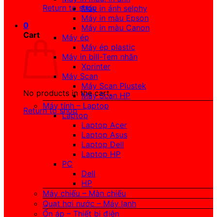
Return to shop
Máy in ảnh selphy
Máy in màu Epson
0
Máy in màu Canon
Cart
Máy ép
Máy ép plastic
Máy in bill-Tem nhãn
Xprinter
Máy Scan
Máy Scan Plustek
No products in the cart.
Máy Scan HP
Máy tính – Laptop
Return to shop
Laptop
Laptop Acer
Laptop Asus
Laptop Dell
Laptop HP
PC
Dell
HP
Máy chiếu – Màn chiếu
Quạt hơi nước – Máy lạnh
Ổn áp – Thiết bị điện