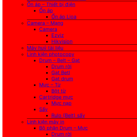
Ổn áp – Thiết bị điện
Ổn áp
Ổn áp Lioa
Camera – Mạng
Camera
Ezviz
Hikvision
Máy huỷ tài liệu
Linh kiện photocopy
Drum – Belt – Gạt
Drum rời
Gạt Betl
Gạt drum
Mực – Từ
Bột từ
Cartridge mực
Mực nạp
Sấy
Rulo (Belt) sấy
Linh kiện máy in
Bộ phận Drum – Mực
Drum rời