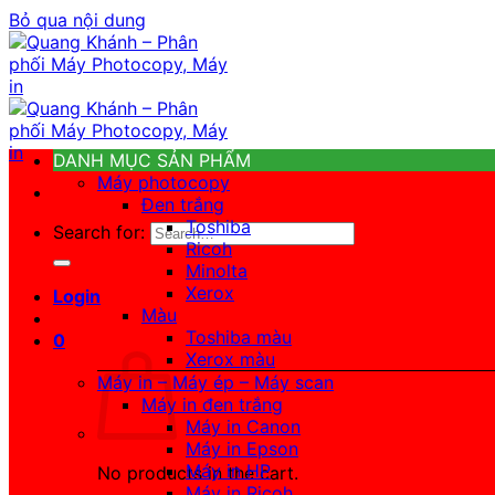
Bỏ qua nội dung
DANH MỤC SẢN PHẨM
Máy photocopy
Đen trắng
Toshiba
Search for:
Ricoh
Minolta
Xerox
Login
Màu
Toshiba màu
0
Xerox màu
Máy in – Máy ép – Máy scan
Máy in đen trắng
Máy in Canon
Máy in Epson
Máy in HP
No products in the cart.
Máy in Ricoh