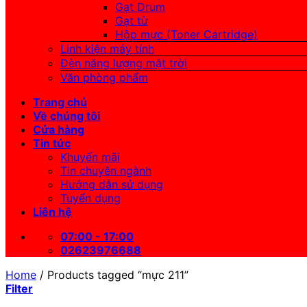
Gạt Drum
Gạt từ
Hộp mực (Toner Cartridge)
Linh kiện máy tính
Đèn năng lượng mặt trời
Văn phòng phẩm
Trang chủ
Về chúng tôi
Cửa hàng
Tin tức
Khuyến mãi
Tin chuyên ngành
Hướng dẫn sử dụng
Tuyển dụng
Liên hệ
07:00 - 17:00
02623976688
Home
/
Products tagged “mực 211”
Filter