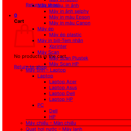
Return to shop
Máy in màu, in ảnh
Máy in ảnh selphy
0
Máy in màu Epson
Cart
Máy in màu Canon
Máy ép
Máy ép plastic
Máy in bill-Tem nhãn
Xprinter
Máy Scan
No products in the cart.
Máy Scan Plustek
Máy Scan HP
Return to shop
Máy tính – Laptop
Laptop
Laptop Acer
Laptop Asus
Laptop Dell
Laptop HP
PC
Dell
HP
Máy chiếu – Màn chiếu
Quạt hơi nước – Máy lạnh