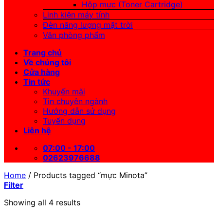
Hộp mực (Toner Cartridge)
Linh kiện máy tính
Đèn năng lượng mặt trời
Văn phòng phẩm
Trang chủ
Về chúng tôi
Cửa hàng
Tin tức
Khuyến mãi
Tin chuyên ngành
Hướng dẫn sử dụng
Tuyển dụng
Liên hệ
07:00 - 17:00
02623976688
Home
/
Products tagged “mực Minota”
Filter
Showing all 4 results