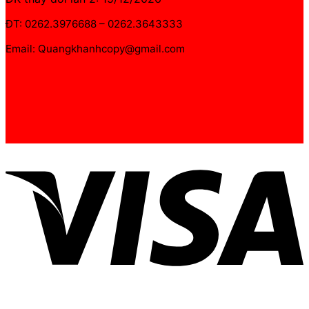
ĐT: 0262.3976688 – 0262.3643333
Email: Quangkhanhcopy@gmail.com
V
P