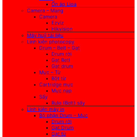
Ổn áp Lioa
Camera – Mạng
Camera
Ezviz
Hikvision
Máy huỷ tài liệu
Linh kiện photocopy
Drum – Belt – Gạt
Drum rời
Gạt Betl
Gạt drum
Mực – Từ
Bột từ
Cartridge mực
Mực nạp
Sấy
Rulo (Belt) sấy
Linh kiện máy in
Bộ phận Drum – Mực
Drum rời
Gạt Drum
Gạt từ