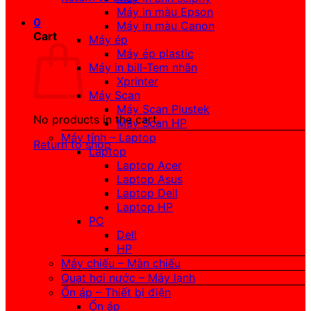
Máy in màu Epson
0
Máy in màu Canon
Cart
Máy ép
Máy ép plastic
Máy in bill-Tem nhãn
Xprinter
Máy Scan
Máy Scan Plustek
No products in the cart.
Máy Scan HP
Máy tính – Laptop
Return to shop
Laptop
Laptop Acer
Laptop Asus
Laptop Dell
Laptop HP
PC
Dell
HP
Máy chiếu – Màn chiếu
Quạt hơi nước – Máy lạnh
Ổn áp – Thiết bị điện
Ổn áp