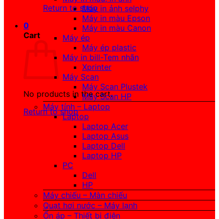
Return to shop
Máy in ảnh selphy
Máy in màu Epson
0
Máy in màu Canon
Cart
Máy ép
Máy ép plastic
Máy in bill-Tem nhãn
Xprinter
Máy Scan
Máy Scan Plustek
No products in the cart.
Máy Scan HP
Máy tính – Laptop
Return to shop
Laptop
Laptop Acer
Laptop Asus
Laptop Dell
Laptop HP
PC
Dell
HP
Máy chiếu – Màn chiếu
Quạt hơi nước – Máy lạnh
Ổn áp – Thiết bị điện