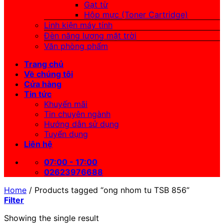
Gạt từ
Hộp mực (Toner Cartridge)
Linh kiện máy tính
Đèn năng lượng mặt trời
Văn phòng phẩm
Trang chủ
Về chúng tôi
Cửa hàng
Tin tức
Khuyến mãi
Tin chuyên ngành
Hướng dẫn sử dụng
Tuyển dụng
Liên hệ
07:00 - 17:00
02623976688
Home
/
Products tagged “ong nhom tu TSB 856”
Filter
Showing the single result