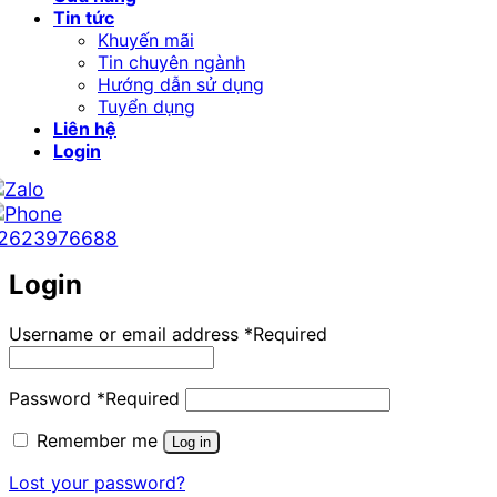
Tin tức
Khuyến mãi
Tin chuyên ngành
Hướng dẫn sử dụng
Tuyển dụng
Liên hệ
Login
2623976688
Login
Username or email address
*
Required
Password
*
Required
Remember me
Log in
Lost your password?