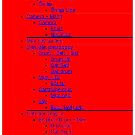
Ổn áp
Ổn áp Lioa
Camera – Mạng
Camera
Ezviz
Hikvision
Máy huỷ tài liệu
Linh kiện photocopy
Drum – Belt – Gạt
Drum rời
Gạt Betl
Gạt drum
Mực – Từ
Bột từ
Cartridge mực
Mực nạp
Sấy
Rulo (Belt) sấy
Linh kiện máy in
Bộ phận Drum – Mực
Drum rời
Gạt Drum