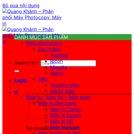
Bỏ qua nội dung
DANH MỤC SẢN PHẨM
Máy photocopy
Đen trắng
Toshiba
Ricoh
Search for:
Minolta
Xerox
Màu
Login
Toshiba màu
Xerox màu
0
Máy in – Máy ép – Máy scan
Máy in đen trắng
Máy in Canon
Máy in Epson
Máy in HP
Máy in Ricoh
No products in the cart.
Máy in màu, in ảnh