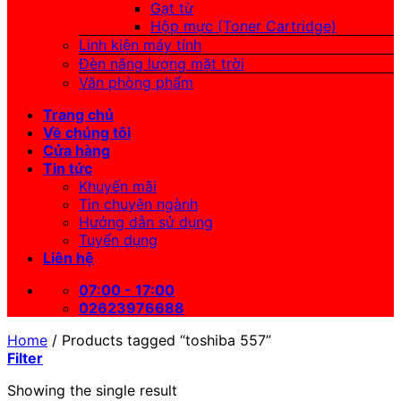
Gạt từ
Hộp mực (Toner Cartridge)
Linh kiện máy tính
Đèn năng lượng mặt trời
Văn phòng phẩm
Trang chủ
Về chúng tôi
Cửa hàng
Tin tức
Khuyến mãi
Tin chuyên ngành
Hướng dẫn sử dụng
Tuyển dụng
Liên hệ
07:00 - 17:00
02623976688
Home
/
Products tagged “toshiba 557”
Filter
Showing the single result