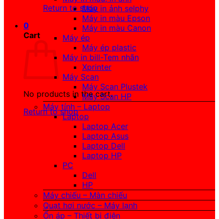
Return to shop
Máy in ảnh selphy
Máy in màu Epson
0
Máy in màu Canon
Cart
Máy ép
Máy ép plastic
Máy in bill-Tem nhãn
Xprinter
Máy Scan
Máy Scan Plustek
No products in the cart.
Máy Scan HP
Máy tính – Laptop
Return to shop
Laptop
Laptop Acer
Laptop Asus
Laptop Dell
Laptop HP
PC
Dell
HP
Máy chiếu – Màn chiếu
Quạt hơi nước – Máy lạnh
Ổn áp – Thiết bị điện