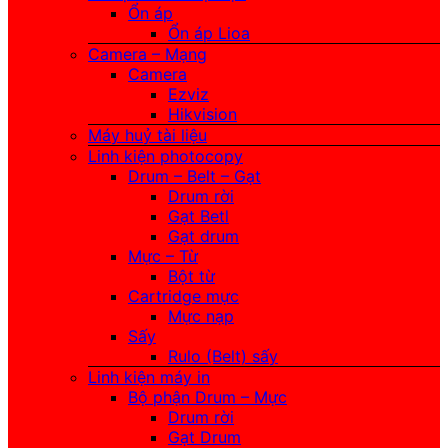
Ổn áp
Ổn áp Lioa
Camera – Mạng
Camera
Ezviz
Hikvision
Máy huỷ tài liệu
Linh kiện photocopy
Drum – Belt – Gạt
Drum rời
Gạt Betl
Gạt drum
Mực – Từ
Bột từ
Cartridge mực
Mực nạp
Sấy
Rulo (Belt) sấy
Linh kiện máy in
Bộ phận Drum – Mực
Drum rời
Gạt Drum