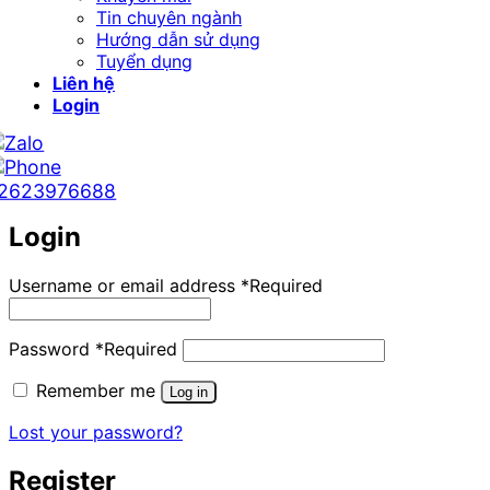
Tin chuyên ngành
Hướng dẫn sử dụng
Tuyển dụng
Liên hệ
Login
2623976688
Login
Username or email address
*
Required
Password
*
Required
Remember me
Log in
Lost your password?
Register