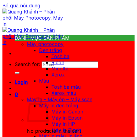
Bỏ qua nội dung
DANH MỤC SẢN PHẨM
Máy photocopy
Đen trắng
Toshiba
Ricoh
Search for:
Minolta
Xerox
Màu
Login
Toshiba màu
Xerox màu
0
Máy in – Máy ép – Máy scan
Máy in đen trắng
Máy in Canon
Máy in Epson
Máy in HP
Máy in Ricoh
No products in the cart.
Máy in màu, in ảnh