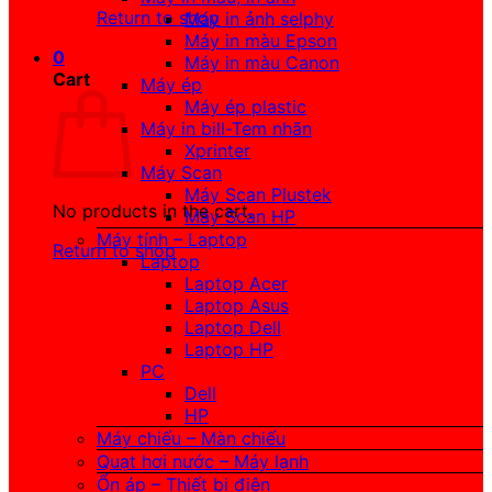
Return to shop
Máy in ảnh selphy
Máy in màu Epson
0
Máy in màu Canon
Cart
Máy ép
Máy ép plastic
Máy in bill-Tem nhãn
Xprinter
Máy Scan
Máy Scan Plustek
No products in the cart.
Máy Scan HP
Máy tính – Laptop
Return to shop
Laptop
Laptop Acer
Laptop Asus
Laptop Dell
Laptop HP
PC
Dell
HP
Máy chiếu – Màn chiếu
Quạt hơi nước – Máy lạnh
Ổn áp – Thiết bị điện