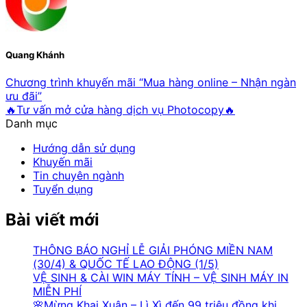
Quang Khánh
Chương trình khuyến mãi “Mua hàng online – Nhận ngàn
ưu đãi”
🔥Tư vấn mở cửa hàng dịch vụ Photocopy🔥
Danh mục
Hướng dẫn sử dụng
Khuyến mãi
Tin chuyên ngành
Tuyển dụng
Bài viết mới
THÔNG BÁO NGHỈ LỄ GIẢI PHÓNG MIỀN NAM
(30/4) & QUỐC TẾ LAO ĐỘNG (1/5)
VỆ SINH & CÀI WIN MÁY TÍNH – VỆ SINH MÁY IN
MIỄN PHÍ
🌸Mừng Khai Xuân – Lì Xì đến 99 triệu đồng khi