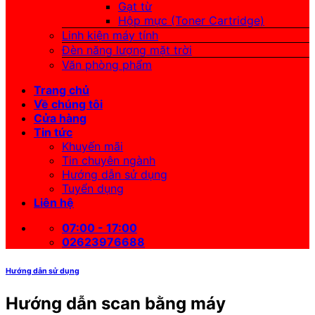
Gạt từ
Hộp mực (Toner Cartridge)
Linh kiện máy tính
Đèn năng lượng mặt trời
Văn phòng phẩm
Trang chủ
Về chúng tôi
Cửa hàng
Tin tức
Khuyến mãi
Tin chuyên ngành
Hướng dẫn sử dụng
Tuyển dụng
Liên hệ
07:00 - 17:00
02623976688
Hướng dẫn sử dụng
Hướng dẫn scan bằng máy