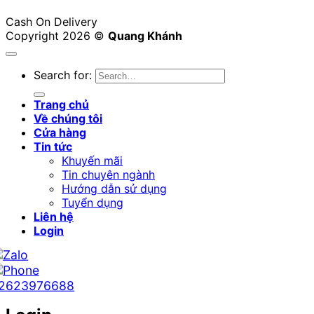
Cash On Delivery
Copyright 2026 ©
Quang Khánh
Search for:
Trang chủ
Về chúng tôi
Cửa hàng
Tin tức
Khuyến mãi
Tin chuyên ngành
Hướng dẫn sử dụng
Tuyển dụng
Liên hệ
Login
2623976688