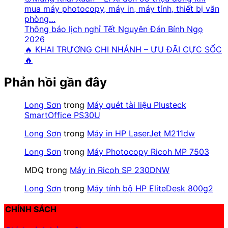
mua máy photocopy, máy in, máy tính, thiết bị văn
phòng…
Thông báo lịch nghỉ Tết Nguyên Đán Bính Ngọ
2026
🔥 KHAI TRƯƠNG CHI NHÁNH – ƯU ĐÃI CỰC SỐC
🔥
Phản hồi gần đây
Long Sơn
trong
Máy quét tài liệu Plusteck
SmartOffice PS30U
Long Sơn
trong
Máy in HP LaserJet M211dw
Long Sơn
trong
Máy Photocopy Ricoh MP 7503
MDQ
trong
Máy in Ricoh SP 230DNW
Long Sơn
trong
Máy tính bộ HP EliteDesk 800g2
CHÍNH SÁCH