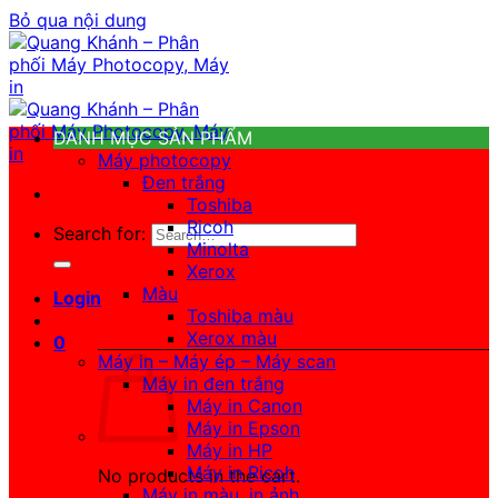
Bỏ qua nội dung
DANH MỤC SẢN PHẨM
Máy photocopy
Đen trắng
Toshiba
Ricoh
Search for:
Minolta
Xerox
Màu
Login
Toshiba màu
Xerox màu
0
Máy in – Máy ép – Máy scan
Máy in đen trắng
Máy in Canon
Máy in Epson
Máy in HP
Máy in Ricoh
No products in the cart.
Máy in màu, in ảnh