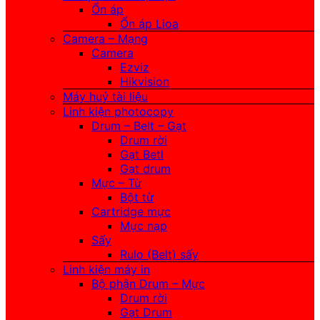
Ổn áp
Ổn áp Lioa
Camera – Mạng
Camera
Ezviz
Hikvision
Máy huỷ tài liệu
Linh kiện photocopy
Drum – Belt – Gạt
Drum rời
Gạt Betl
Gạt drum
Mực – Từ
Bột từ
Cartridge mực
Mực nạp
Sấy
Rulo (Belt) sấy
Linh kiện máy in
Bộ phận Drum – Mực
Drum rời
Gạt Drum