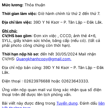
Mức lương:
Thỏa thuận
Thời gian làm việc:
Giờ hành chính từ thứ 2 đến thứ 7.
Địa chỉ làm việc:
39D Y Ni Ksơr – P. Tân Lập – Đắk Lắk.
Ghi chú:
CV/HS bao gồm
: Đơn xin việc , CCCD, ảnh thẻ 4×6,
SYLL, giấy khám sức khỏe, bằng cấp (nếu có). (tất cả
phải photo công chứng còn thời hạn).
Thời hạn nộp hồ sơ:
đến hết 30/05/2024 Mail nhận
CV/HS:
Quangkhanhcopy@gmail.com.
Địa chỉ nộp bản cứng: 39D Y Ni Ksơr – P. Tân Lập – Đắk
Lắk.
Điện thoại : 02623976688 hoặc 02623643333.
Ứng viên nộp quan mail vui lòng xác nhận qua số điện
thoại trên để được lên lịch phỏng vấn.
Bài viết này được đăng trong
Tuyển dụng
. Đánh dấu
liên