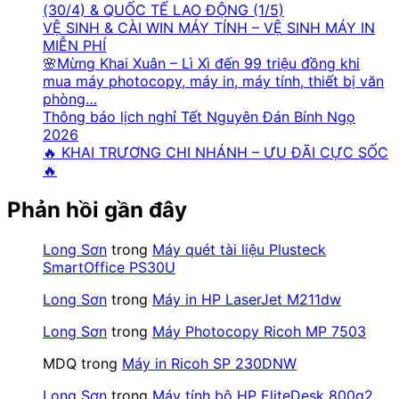
(30/4) & QUỐC TẾ LAO ĐỘNG (1/5)
VỆ SINH & CÀI WIN MÁY TÍNH – VỆ SINH MÁY IN
MIỄN PHÍ
🌸Mừng Khai Xuân – Lì Xì đến 99 triệu đồng khi
mua máy photocopy, máy in, máy tính, thiết bị văn
phòng…
Thông báo lịch nghỉ Tết Nguyên Đán Bính Ngọ
2026
🔥 KHAI TRƯƠNG CHI NHÁNH – ƯU ĐÃI CỰC SỐC
🔥
Phản hồi gần đây
Long Sơn
trong
Máy quét tài liệu Plusteck
SmartOffice PS30U
Long Sơn
trong
Máy in HP LaserJet M211dw
Long Sơn
trong
Máy Photocopy Ricoh MP 7503
MDQ
trong
Máy in Ricoh SP 230DNW
Long Sơn
trong
Máy tính bộ HP EliteDesk 800g2