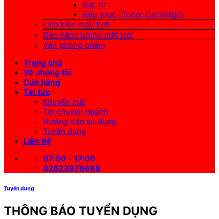
Gạt từ
Hộp mực (Toner Cartridge)
Linh kiện máy tính
Đèn năng lượng mặt trời
Văn phòng phẩm
Trang chủ
Về chúng tôi
Cửa hàng
Tin tức
Khuyến mãi
Tin chuyên ngành
Hướng dẫn sử dụng
Tuyển dụng
Liên hệ
07:00 - 17:00
02623976688
Tuyển dụng
THÔNG BÁO TUYỂN DỤNG