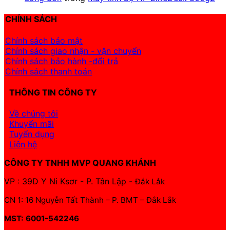
CHÍNH SÁCH
Chính sách bảo mật
Chính sách giao nhận - vận chuyển
Chính sách bảo hành -đổi trả
Chính sách thanh toán
THÔNG TIN CÔNG TY
Về chúng tôi
Khuyến mãi
Tuyển dụng
Liên hệ
CÔNG TY TNHH MVP QUANG KHÁNH
VP : 39D Y Ni Ksơr - P. Tân Lập -
Đắk Lắk
CN 1: 16 Nguyễn Tất Thành – P. BMT – Đắk Lắk
MST: 6001-542246