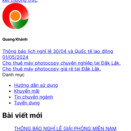
kết thường trực
.
Quang Khánh
Thông báo lịch nghỉ lễ 30/04 và Quốc tế lao động
01/05/2024
Cho thuê máy photocopy chuyên nghiệp tại Đắk Lắk.
Cho thuê máy photocopy giá rẻ tại Đắk Lắk.
Danh mục
Hướng dẫn sử dụng
Khuyến mãi
Tin chuyên ngành
Tuyển dụng
Bài viết mới
THÔNG BÁO NGHỈ LỄ GIẢI PHÓNG MIỀN NAM