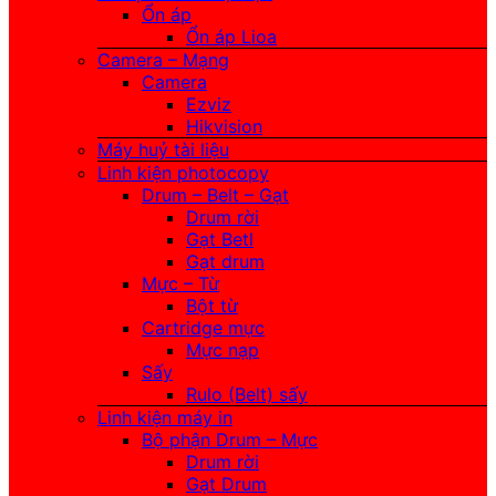
Ổn áp
Ổn áp Lioa
Camera – Mạng
Camera
Ezviz
Hikvision
Máy huỷ tài liệu
Linh kiện photocopy
Drum – Belt – Gạt
Drum rời
Gạt Betl
Gạt drum
Mực – Từ
Bột từ
Cartridge mực
Mực nạp
Sấy
Rulo (Belt) sấy
Linh kiện máy in
Bộ phận Drum – Mực
Drum rời
Gạt Drum