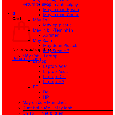
Return to shop
Máy in ảnh selphy
Máy in màu Epson
0
Máy in màu Canon
Cart
Máy ép
Máy ép plastic
Máy in bill-Tem nhãn
Xprinter
Máy Scan
Máy Scan Plustek
No products in the cart.
Máy Scan HP
Máy tính – Laptop
Return to shop
Laptop
Laptop Acer
Laptop Asus
Laptop Dell
Laptop HP
PC
Dell
HP
Máy chiếu – Màn chiếu
Quạt hơi nước – Máy lạnh
Ổn áp – Thiết bị điện