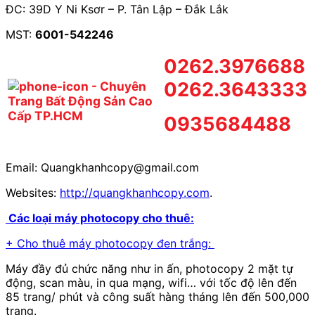
ĐC: 39D Y Ni Ksơr – P. Tân Lập – Đắk Lắk
MST:
6001-542246
0262.3976688
0262.3643333
0935684488
Email: Quangkhanhcopy@gmail.com
Websites:
http://quangkhanhcopy.com
.
Các loại máy photocopy cho thuê:
+ Cho thuê máy photocopy đen trắng:
Máy đầy đủ chức năng như in ấn, photocopy 2 mặt tự
động, scan màu, in qua mạng, wifi… với tốc độ lên đến
85 trang/ phút và công suất hàng tháng lên đến 500,000
trang.