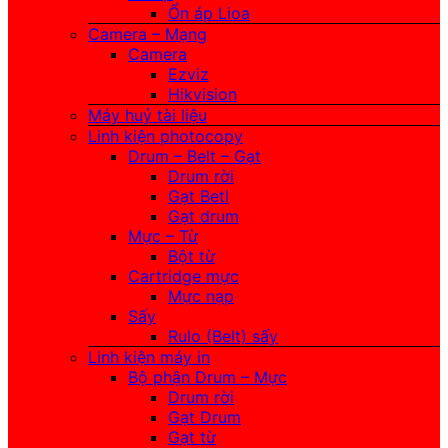
Ổn áp Lioa
Camera – Mạng
Camera
Ezviz
Hikvision
Máy huỷ tài liệu
Linh kiện photocopy
Drum – Belt – Gạt
Drum rời
Gạt Betl
Gạt drum
Mực – Từ
Bột từ
Cartridge mực
Mực nạp
Sấy
Rulo (Belt) sấy
Linh kiện máy in
Bộ phận Drum – Mực
Drum rời
Gạt Drum
Gạt từ