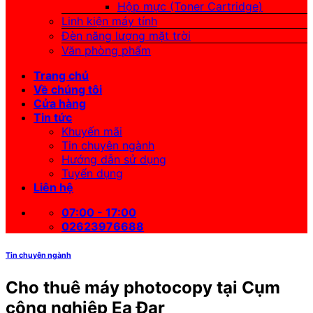
Hộp mực (Toner Cartridge)
Linh kiện máy tính
Đèn năng lượng mặt trời
Văn phòng phẩm
Trang chủ
Về chúng tôi
Cửa hàng
Tin tức
Khuyến mãi
Tin chuyên ngành
Hướng dẫn sử dụng
Tuyển dụng
Liên hệ
07:00 - 17:00
02623976688
Tin chuyên ngành
Cho thuê máy photocopy tại Cụm
công nghiệp Ea Đar