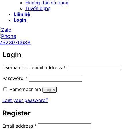
Hướng dẫn sử dụng
Tuyển dụng
Liên hệ
Login
2623976688
Login
Required
Username or email address
*
Required
Password
*
Remember me
Log in
Lost your password?
Register
Required
Email address
*