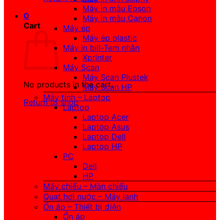
Máy in màu Epson
0
Máy in màu Canon
Cart
Máy ép
Máy ép plastic
Máy in bill-Tem nhãn
Xprinter
Máy Scan
Máy Scan Plustek
No products in the cart.
Máy Scan HP
Máy tính – Laptop
Return to shop
Laptop
Laptop Acer
Laptop Asus
Laptop Dell
Laptop HP
PC
Dell
HP
Máy chiếu – Màn chiếu
Quạt hơi nước – Máy lạnh
Ổn áp – Thiết bị điện
Ổn áp