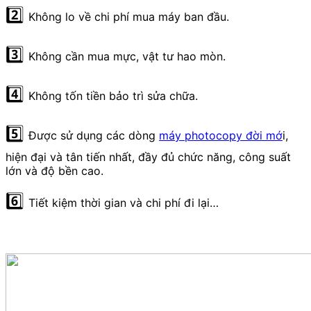
2️⃣
Không lo về chi phí mua máy ban đầu.
3️⃣
Không cần mua mực, vật tư hao mòn.
4️⃣
Không tốn tiền bảo trì sửa chữa.
5️⃣
Được sử dụng các dòng
máy photocopy đời mớ
i,
hiện đại và tân tiến nhất, đầy đủ chức năng, công suất
lớn và độ bền cao.
6️⃣
Tiết kiệm thời gian và chi phí đi lại…