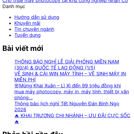
Cho thuê máy photocopy tại khu công nghiệp Nhân Cơ
Danh mục
Hướng dẫn sử dụng
Khuyến mãi
Tin chuyên ngành
Tuyển dụng
Bài viết mới
THÔNG BÁO NGHỈ LỄ GIẢI PHÓNG MIỀN NAM
(30/4) & QUỐC TẾ LAO ĐỘNG (1/5)
VỆ SINH & CÀI WIN MÁY TÍNH – VỆ SINH MÁY IN
MIỄN PHÍ
🌸Mừng Khai Xuân – Lì Xì đến 99 triệu đồng khi
mua máy photocopy, máy in, máy tính, thiết bị văn
phòng…
Thông báo lịch nghỉ Tết Nguyên Đán Bính Ngọ
2026
🔥 KHAI TRƯƠNG CHI NHÁNH – ƯU ĐÃI CỰC SỐC
🔥