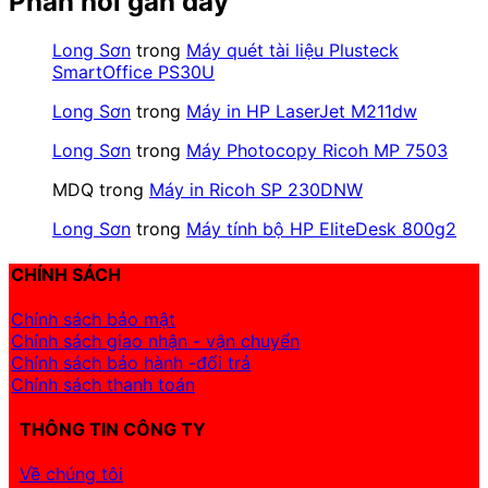
Phản hồi gần đây
Long Sơn
trong
Máy quét tài liệu Plusteck
SmartOffice PS30U
Long Sơn
trong
Máy in HP LaserJet M211dw
Long Sơn
trong
Máy Photocopy Ricoh MP 7503
MDQ
trong
Máy in Ricoh SP 230DNW
Long Sơn
trong
Máy tính bộ HP EliteDesk 800g2
CHÍNH SÁCH
Chính sách bảo mật
Chính sách giao nhận - vận chuyển
Chính sách bảo hành -đổi trả
Chính sách thanh toán
THÔNG TIN CÔNG TY
Về chúng tôi