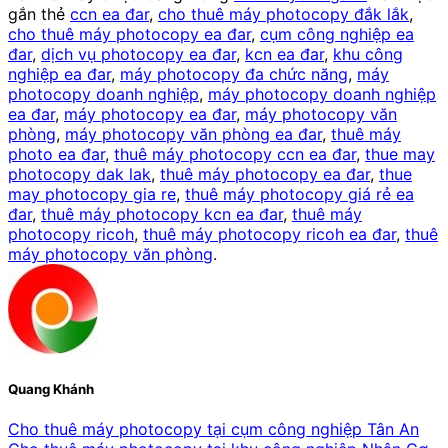
gắn thẻ
ccn ea đar
,
cho thuê máy photocopy đắk lắk
,
cho thuê máy photocopy ea đar
,
cụm công nghiệp ea
đar
,
dịch vụ photocopy ea đar
,
kcn ea đar
,
khu công
nghiệp ea đar
,
máy photocopy đa chức năng
,
máy
photocopy doanh nghiệp
,
máy photocopy doanh nghiệp
ea đar
,
máy photocopy ea đar
,
máy photocopy văn
phòng
,
máy photocopy văn phòng ea đar
,
thuê máy
photo ea đar
,
thuê máy photocopy ccn ea đar
,
thue may
photocopy dak lak
,
thuê máy photocopy ea đar
,
thue
may photocopy gia re
,
thuê máy photocopy giá rẻ ea
đar
,
thuê máy photocopy kcn ea đar
,
thuê máy
photocopy ricoh
,
thuê máy photocopy ricoh ea đar
,
thuê
máy photocopy văn phòng
.
Quang Khánh
Cho thuê máy photocopy tại cụm công nghiệp Tân An