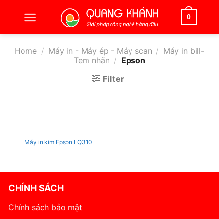
Bỏ
qua
0
nội
dung
Home
/
Máy in - Máy ép - Máy scan
/
Máy in bill-
Tem nhãn
/
Epson
Filter
Máy in kim Epson LQ310
CHÍNH SÁCH
Chính sách bảo mật