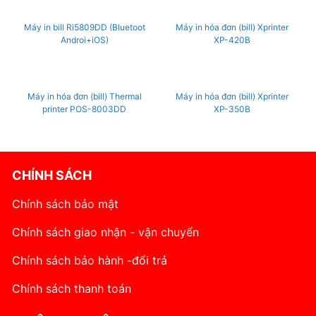
Máy in bill Ri5809DD (Bluetoot
Máy in hóa đơn (bill) Xprinter
Androi+iOS)
XP-420B
OUT OF STOCK
Máy in hóa đơn (bill) Thermal
Máy in hóa đơn (bill) Xprinter
printer POS-8003DD
XP-350B
CHÍNH SÁCH
Chính sách bảo mật
Chính sách giao nhận - vận chuyển
Chính sách bảo hành -đổi trả
Chính sách thanh toán