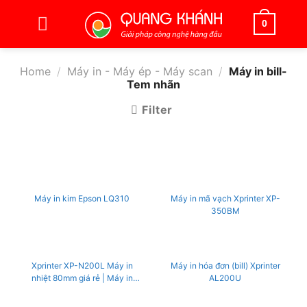
Bỏ
qua
0
nội
dung
Home
/
Máy in - Máy ép - Máy scan
/
Máy in bill-
Tem nhãn
Filter
Máy in kim Epson LQ310
Máy in mã vạch Xprinter XP-
350BM
Xprinter XP-N200L Máy in
Máy in hóa đơn (bill) Xprinter
nhiệt 80mm giá rẻ | Máy in
AL200U
nhiệt k80 (USB, LAN)