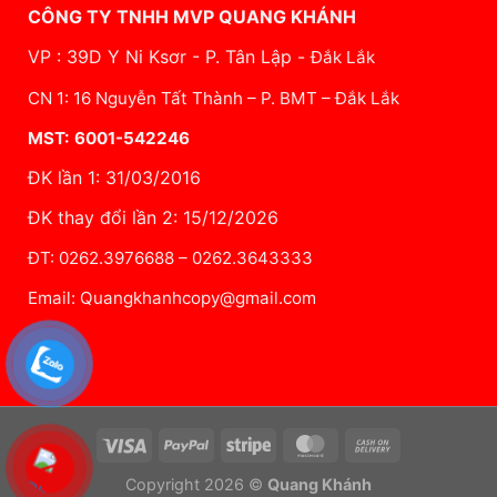
CÔNG TY TNHH MVP QUANG KHÁNH
VP : 39D Y Ni Ksơr - P. Tân Lập -
Đắk Lắk
CN 1: 16 Nguyễn Tất Thành – P. BMT – Đắk Lắk
MST: 6001-542246
ĐK lần 1: 31/03/2016
ĐK thay đổi lần 2: 15/12/2026
ĐT: 0262.3976688 – 0262.3643333
Email: Quangkhanhcopy@gmail.com
Visa
PayPal
Stripe
MasterCard
Cash
On
Copyright 2026 ©
Quang Khánh
Delivery