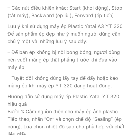
– Các nút điều khiển khác: Start (khởi động), Stop
(tắt máy), Backward (ép lùi), Forward (ép tiến)
Lưu ý khi sử dụng máy ép Plastic Yatai A3 YT 320
Để sản phẩm ép đẹp như ý muốn người dùng cần
chú ý một vài những lưu ý sau đây:
– Để bản ép không bị nổi bong bóng, người dùng
nên vuốt màng ép thật phẳng trước khi đưa vào
máy ép.
– Tuyệt đối không dùng lấy tay để đẩy hoặc kéo
màng ép khi máy ép YT 320 đang hoạt động.
Hướng dẫn sử dụng máy ép Plastic Yatai YT 320
hiệu quả
Bước 1: Cắm nguồn điện cho máy ép ảnh plastic.
Tiếp theo, nhấn “On” và chọn chế độ “Sealing” (ép
nóng). Lựa chọn nhiệt độ sao cho phù hợp với chất
liệu giấy.