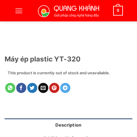
Bỏ
qua
0
nội
dung
Máy ép plastic YT-320
This product is currently out of stock and unavailable.
Description