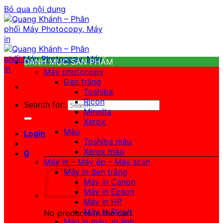
Bỏ qua nội dung
DANH MỤC SẢN PHẨM
Máy photocopy
Đen trắng
Toshiba
Ricoh
Search for:
Minolta
Xerox
Màu
Login
Toshiba màu
Xerox màu
0
Máy in – Máy ép – Máy scan
Máy in đen trắng
Máy in Canon
Máy in Epson
Máy in HP
Máy in Ricoh
No products in the cart.
Máy in màu, in ảnh