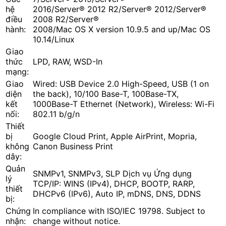
hệ
2016/Server® 2012 R2/Server® 2012/Server®
điều
2008 R2/Server®
hành:
2008/Mac OS X version 10.9.5 and up/Mac OS
10.14/Linux
Giao
thức
LPD, RAW, WSD-In
mạng:
Giao
Wired: USB Device 2.0 High-Speed, USB (1 on
diện
the back), 10/100 Base-T, 100Base-TX,
kết
1000Base-T Ethernet (Network), Wireless: Wi-Fi
nối:
802.11 b/g/n
Thiết
bị
Google Cloud Print, Apple AirPrint, Mopria,
không
Canon Business Print
dây:
Quản
SNMPv1, SNMPv3, SLP Dịch vụ Ứng dụng
lý
TCP/IP: WINS (IPv4), DHCP, BOOTP, RARP,
thiết
DHCPv6 (IPv6), Auto IP, mDNS, DNS, DDNS
bị:
Chứng
In compliance with ISO/IEC 19798. Subject to
nhận:
change without notice.