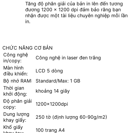
Tăng độ phân giải của bản in lên đến tương
đương 1200 × 1200 dpi đảm bảo rằng bạn
nhận được một tài liệu chuyên nghiệp mỗi lần
in.
CHỨC NĂNG CƠ BẢN
Công nghệ
Công nghệ in laser đen trắng
in/copy:
Màn hình
LCD 5 dòng
điều khiển:
Bộ nhớ RAM:
Standard/Max: 1 GB
Thời gian
khoảng 14 giây
khởi động:
Độ phân giải
1200x1200dpi
copy:
Dung lượng
250 tờ (định lượng 60-90g/m2)
khay giấy:
Khổ giấy
100 trang A4
khay tay: