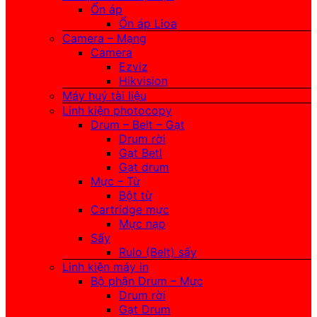
Ổn áp
Ổn áp Lioa
Camera – Mạng
Camera
Ezviz
Hikvision
Máy huỷ tài liệu
Linh kiện photocopy
Drum – Belt – Gạt
Drum rời
Gạt Betl
Gạt drum
Mực – Từ
Bột từ
Cartridge mực
Mực nạp
Sấy
Rulo (Belt) sấy
Linh kiện máy in
Bộ phận Drum – Mực
Drum rời
Gạt Drum