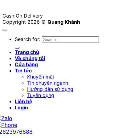
Cash On Delivery
Copyright 2026 ©
Quang Khánh
Search for:
Trang chủ
Về chúng tôi
Cửa hàng
Tin tức
Khuyến mãi
Tin chuyên ngành
Hướng dẫn sử dụng
Tuyển dụng
Liên hệ
Login
2623976688