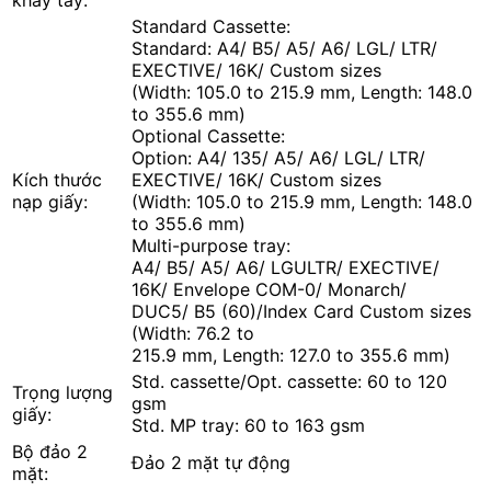
Standard Cassette:
Standard: A4/ B5/ A5/ A6/ LGL/ LTR/
EXECTIVE/ 16K/ Custom sizes
(Width: 105.0 to 215.9 mm, Length: 148.0
to 355.6 mm)
Optional Cassette:
Option: A4/ 135/ A5/ A6/ LGL/ LTR/
Kích thước
EXECTIVE/ 16K/ Custom sizes
nạp giấy:
(Width: 105.0 to 215.9 mm, Length: 148.0
to 355.6 mm)
Multi-purpose tray:
A4/ B5/ A5/ A6/ LGULTR/ EXECTIVE/
16K/ Envelope COM-0/ Monarch/
DUC5/ B5 (60)/Index Card Custom sizes
(Width: 76.2 to
215.9 mm, Length: 127.0 to 355.6 mm)
Std. cassette/Opt. cassette: 60 to 120
Trọng lượng
gsm
giấy:
Std. MP tray: 60 to 163 gsm
Bộ đảo 2
Đảo 2 mặt tự động
mặt: