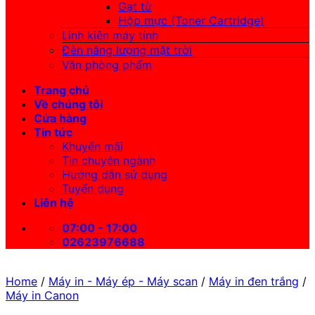
Gạt từ
Hộp mực (Toner Cartridge)
Linh kiện máy tính
Đèn năng lượng mặt trời
Văn phòng phẩm
Trang chủ
Về chúng tôi
Cửa hàng
Tin tức
Khuyến mãi
Tin chuyên ngành
Hướng dẫn sử dụng
Tuyển dụng
Liên hệ
07:00 - 17:00
02623976688
Home
/
Máy in - Máy ép - Máy scan
/
Máy in đen trắng
/
Máy in Canon