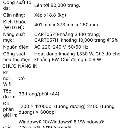
Công suất tối
Lên tới 80,000 trang.
đa:
Cân nặng:
Xấp xỉ 8.8 (kg)
Kích thước
401 mm x 373 mm x 250 mm
(WxDxH):
Năng suất
CART057: khoảng 3,100 trang;
mực:
CART057H: khoảng 10,000 trang @5%
Nguồn điện:
AC 220–240 V, 50/60 Hz
Công suất
Hoạt động khoảng 1,330 W. Chế độ chờ
tiêu thụ điện:
khoảng 9W. Chế độ ngủ: 0.9 W
CHỨC NĂNG IN
Kết
nối
Có
Wifi:
Tốc
33 trang/phút (A4)
độ in:
Độ
1200 x 1200dpi (tương đương) 2400 (tương
phân
đương) × 600dpi
giải in:
Windows® 10/Windows® 8.1/Windows®
Các
7/Server® 2019/Server®