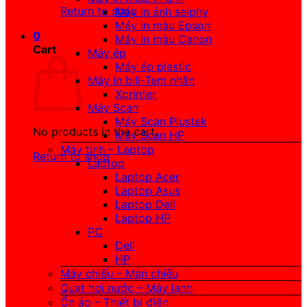
Return to shop
Máy in ảnh selphy
Máy in màu Epson
0
Máy in màu Canon
Cart
Máy ép
Máy ép plastic
Máy in bill-Tem nhãn
Xprinter
Máy Scan
Máy Scan Plustek
No products in the cart.
Máy Scan HP
Máy tính – Laptop
Return to shop
Laptop
Laptop Acer
Laptop Asus
Laptop Dell
Laptop HP
PC
Dell
HP
Máy chiếu – Màn chiếu
Quạt hơi nước – Máy lạnh
Ổn áp – Thiết bị điện