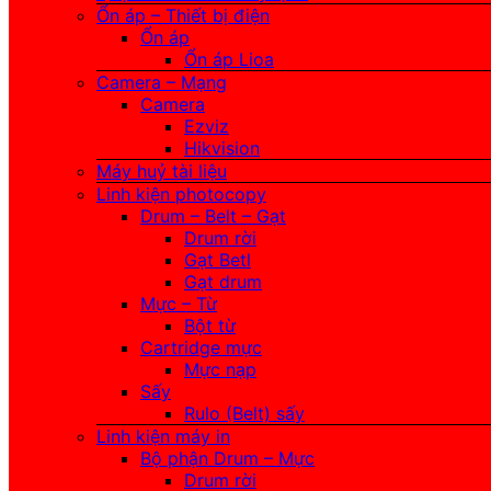
Ổn áp – Thiết bị điện
Ổn áp
Ổn áp Lioa
Camera – Mạng
Camera
Ezviz
Hikvision
Máy huỷ tài liệu
Linh kiện photocopy
Drum – Belt – Gạt
Drum rời
Gạt Betl
Gạt drum
Mực – Từ
Bột từ
Cartridge mực
Mực nạp
Sấy
Rulo (Belt) sấy
Linh kiện máy in
Bộ phận Drum – Mực
Drum rời