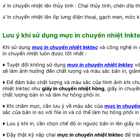
√ In chuyển nhiệt lên thủy tinh : Chai thủy tinh, chén dĩa t
√ In chuyển nhiệt lên ốp lưng điện thoại, gạch men, móc
Lưu ý khi sử dụng mực in chuyển nhiệt Inkt
Khi sử dụng
mực in chuyển nhiệt Inktec
và công nghệ in c
in chuyển nhiệt luôn được tốt nhất :
♦ Tuyệt đối không sử dụng
mực in chuyển nhiệt Inktec
vớ
sẽ làm ảnh hưởng đến chất lượng và màu sắc bản in, giảm
♦ Để đảm bảo chất lượng và màu sắc của hình ảnh khi chuy
nhiệt Inktec như
giấy in chuyển nhiệt hồng
, giấy in chuy
chất lượng bản in và làm hư hỏng phôi in.
♦ Khi châm mực, cần lưu ý về màu sắc của
mực in
chuyển 
sắc của bản in so với file in và có thể làm hư hỏng phôi i
♦ Lưu ý khi in, cần chọn chế độ in ngược bản in lên giấy in
♦ Đậy thật kỹ nắp chai
mực in chuyển nhiệt
Inktec
để trá