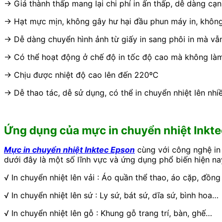
→ Giá thành thấp mang lại chi phí in ấn thấp, dễ dàng cạ
→ Hạt mực mịn, không gây hư hại đầu phun máy in, không
→ Dễ dàng chuyển hình ảnh từ giấy in sang phôi in mà vẫ
→ Có thể hoạt động ở chế độ in tốc độ cao mà không làm
→ Chịu được nhiệt độ cao lên đến 220ºC
→ Dễ thao tác, dễ sử dụng, có thể in chuyển nhiệt lên nhiều 
Ứng dụng của mực in chuyển nhiệt Inkte
Mực in chuyển nhiệt Inktec Epson
cùng với công nghệ in 
dưới đây là một số lĩnh vực và ứng dụng phổ biến hiện na
√ In chuyển nhiệt lên vải : Áo quần thể thao, áo cặp, đồn
√ In chuyển nhiệt lên sứ : Ly sứ, bát sứ, dĩa sứ, bình hoa…
√ In chuyển nhiệt lên gỗ : Khung gỗ trang trí, bàn, ghế…