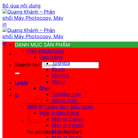
Bỏ qua nội dung
DANH MỤC SẢN PHẨM
Máy photocopy
Đen trắng
Toshiba
Search for:
Ricoh
Minolta
Xerox
Login
Màu
Toshiba màu
0
Xerox màu
Máy in – Máy ép – Máy scan
Máy in đen trắng
Máy in Canon
Máy in Epson
Máy in HP
No products in the cart.
Máy in Ricoh