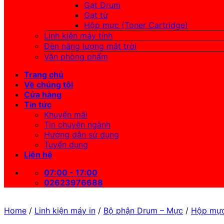
Gạt Drum
Gạt từ
Hộp mực (Toner Cartridge)
Linh kiện máy tính
Đèn năng lượng mặt trời
Văn phòng phẩm
Trang chủ
Về chúng tôi
Cửa hàng
Tin tức
Khuyến mãi
Tin chuyên ngành
Hướng dẫn sử dụng
Tuyển dụng
Liên hệ
07:00 - 17:00
02623976688
Home
/
Linh kiện máy in
/
Bộ phận Drum – Mực
/
Hộp mực