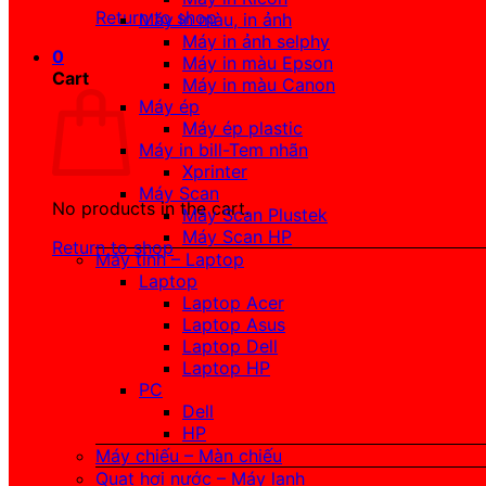
Return to shop
Máy in màu, in ảnh
Máy in ảnh selphy
0
Máy in màu Epson
Cart
Máy in màu Canon
Máy ép
Máy ép plastic
Máy in bill-Tem nhãn
Xprinter
Máy Scan
No products in the cart.
Máy Scan Plustek
Máy Scan HP
Return to shop
Máy tính – Laptop
Laptop
Laptop Acer
Laptop Asus
Laptop Dell
Laptop HP
PC
Dell
HP
Máy chiếu – Màn chiếu
Quạt hơi nước – Máy lạnh