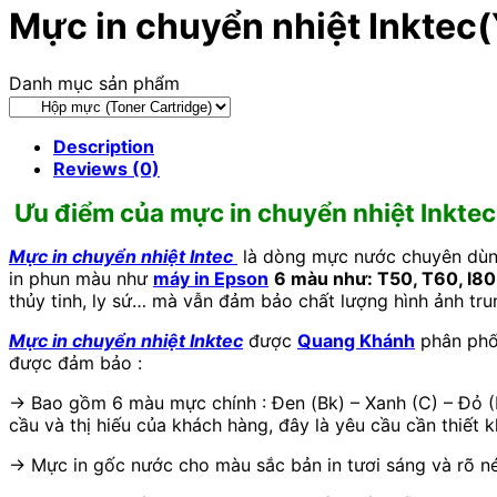
Mực in chuyển nhiệt Inktec(
Danh mục sản phẩm
Description
Reviews (0)
Ưu điểm của mực in chuyển nhiệt Inktec
Mực in chuyển nhiệt Intec
là dòng mực nước chuyên dùng 
in phun màu như
máy in Epson
6 màu như: T50, T60, l80
thủy tinh, ly sứ… mà vẫn đảm bảo chất lượng hình ảnh trun
Mực in chuyển nhiệt Inktec
được
Quang Khánh
phân phối
được đảm bảo :
→ Bao gồm 6 màu mực chính : Đen (Bk) – Xanh (C) – Đỏ (
cầu và thị hiếu của khách hàng, đây là yêu cầu cần thiết k
→ Mực in gốc nước cho màu sắc bản in tươi sáng và rõ nét