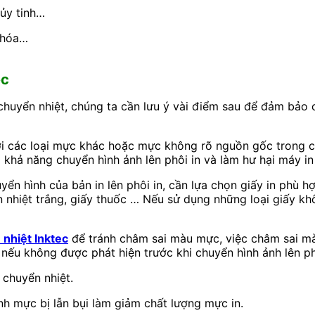
hủy tinh…
 khóa…
ec
huyển nhiệt, chúng ta cần lưu ý vài điểm sau để đảm bảo 
i các loại mực khác hoặc mực không rõ nguồn gốc trong c
 khả năng chuyển hình ảnh lên phôi in và làm hư hại máy i
ển hình của bản in lên phôi in, cần lựa chọn giấy in phù 
ển nhiệt trắng, giấy thuốc … Nếu sử dụng những loại giấy 
nhiệt Inktec
để tránh châm sai màu mực, việc châm sai mà
n nếu không được phát hiện trước khi chuyển hình ảnh lên ph
 chuyển nhiệt.
nh mực bị lẫn bụi làm giảm chất lượng mực in.