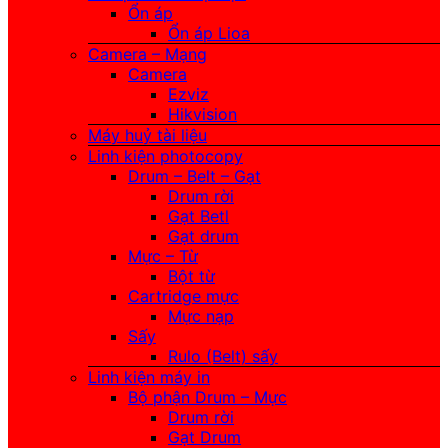
Ổn áp
Ổn áp Lioa
Camera – Mạng
Camera
Ezviz
Hikvision
Máy huỷ tài liệu
Linh kiện photocopy
Drum – Belt – Gạt
Drum rời
Gạt Betl
Gạt drum
Mực – Từ
Bột từ
Cartridge mực
Mực nạp
Sấy
Rulo (Belt) sấy
Linh kiện máy in
Bộ phận Drum – Mực
Drum rời
Gạt Drum