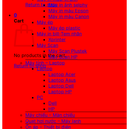
Return to shop
Máy in ảnh selphy
Máy in màu Epson
0
Máy in màu Canon
Cart
Máy ép
Máy ép plastic
Máy in bill-Tem nhãn
Xprinter
Máy Scan
Máy Scan Plustek
No products in the cart.
Máy Scan HP
Máy tính – Laptop
Return to shop
Laptop
Laptop Acer
Laptop Asus
Laptop Dell
Laptop HP
PC
Dell
HP
Máy chiếu – Màn chiếu
Quạt hơi nước – Máy lạnh
Ổn áp – Thiết bị điện