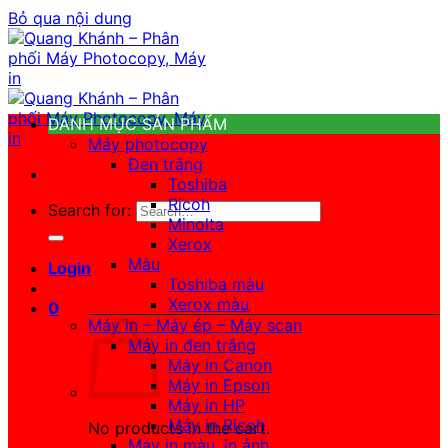
Bỏ qua nội dung
DANH MỤC SẢN PHẨM
Máy photocopy
Đen trắng
Toshiba
Ricoh
Search for:
Minolta
Xerox
Màu
Login
Toshiba màu
Xerox màu
0
Máy in – Máy ép – Máy scan
Máy in đen trắng
Máy in Canon
Máy in Epson
Máy in HP
Máy in Ricoh
No products in the cart.
Máy in màu, in ảnh