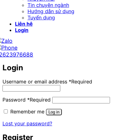
Tin chuyên ngành
Hướng dẫn sử dụng
Tuyển dụng
Liên hệ
Login
2623976688
Login
Username or email address
*
Required
Password
*
Required
Remember me
Log in
Lost your password?
Register