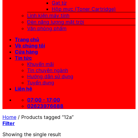
Gạt từ
Hộp mực (Toner Cartridge)
Linh kiện máy tính
Đèn năng lượng mặt trời
Văn phòng phẩm
Trang chủ
Về chúng tôi
Cửa hàng
Tin tức
Khuyến mãi
Tin chuyên ngành
Hướng dẫn sử dụng
Tuyển dụng
Liên hệ
07:00 - 17:00
02623976688
Home
/
Products tagged “12a”
Filter
Showing the single result