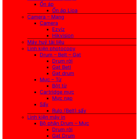
Ổn áp
Ổn áp Lioa
Camera – Mạng
Camera
Ezviz
Hikvision
Máy huỷ tài liệu
Linh kiện photocopy
Drum – Belt – Gạt
Drum rời
Gạt Betl
Gạt drum
Mực – Từ
Bột từ
Cartridge mực
Mực nạp
Sấy
Rulo (Belt) sấy
Linh kiện máy in
Bộ phận Drum – Mực
Drum rời
Gạt Drum