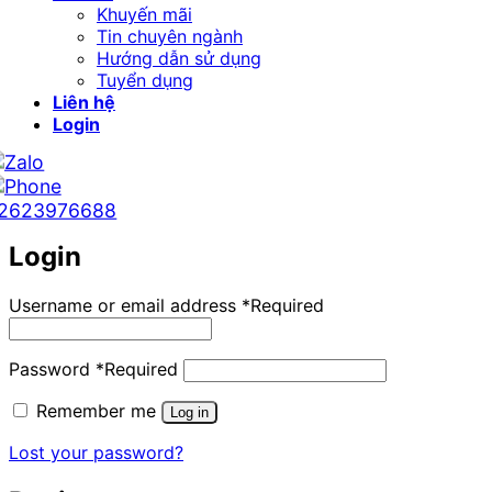
Khuyến mãi
Tin chuyên ngành
Hướng dẫn sử dụng
Tuyển dụng
Liên hệ
Login
2623976688
Login
Username or email address
*
Required
Password
*
Required
Remember me
Log in
Lost your password?