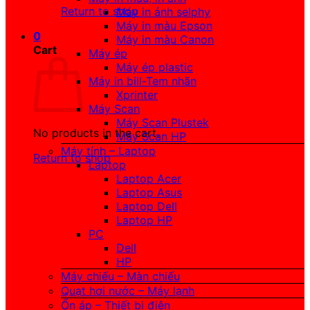
Return to shop
Máy in ảnh selphy
Máy in màu Epson
0
Máy in màu Canon
Cart
Máy ép
Máy ép plastic
Máy in bill-Tem nhãn
Xprinter
Máy Scan
Máy Scan Plustek
No products in the cart.
Máy Scan HP
Máy tính – Laptop
Return to shop
Laptop
Laptop Acer
Laptop Asus
Laptop Dell
Laptop HP
PC
Dell
HP
Máy chiếu – Màn chiếu
Quạt hơi nước – Máy lạnh
Ổn áp – Thiết bị điện