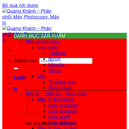
Bỏ qua nội dung
DANH MỤC SẢN PHẨM
Máy photocopy
Đen trắng
Toshiba
Ricoh
Search for:
Minolta
Xerox
Màu
Login
Toshiba màu
Xerox màu
0
Máy in – Máy ép – Máy scan
Máy in đen trắng
Máy in Canon
Máy in Epson
Máy in HP
Máy in Ricoh
No products in the cart.
Máy in màu, in ảnh