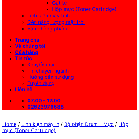
Gạt từ
Hộp mực (Toner Cartridge)
Linh kiện máy tính
Đèn năng lượng mặt trời
Văn phòng phẩm
Trang chủ
Về chúng tôi
Cửa hàng
Tin tức
Khuyến mãi
Tin chuyên ngành
Hướng dẫn sử dụng
Tuyển dụng
Liên hệ
07:00 - 17:00
02623976688
Home
/
Linh kiện máy in
/
Bộ phận Drum – Mực
/
Hộp
mực (Toner Cartridge)