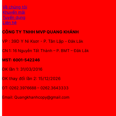
Về chúng tôi
Khuyến mãi
Tuyển dụng
Liên hệ
CÔNG TY TNHH MVP QUANG KHÁNH
VP : 39D Y Ni Ksơr - P. Tân Lập -
Đắk Lắk
CN 1: 16 Nguyễn Tất Thành – P. BMT – Đắk Lắk
MST: 6001-542246
ĐK lần 1: 31/03/2016
ĐK thay đổi lần 2: 15/12/2026
ĐT: 0262.3976688 – 0262.3643333
Email: Quangkhanhcopy@gmail.com