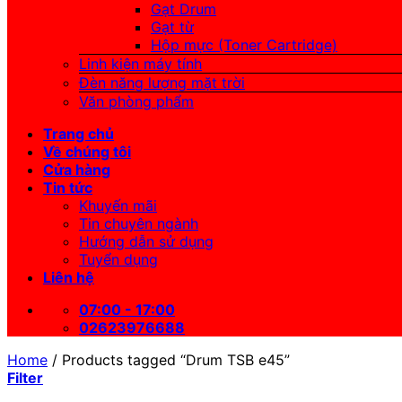
Gạt Drum
Gạt từ
Hộp mực (Toner Cartridge)
Linh kiện máy tính
Đèn năng lượng mặt trời
Văn phòng phẩm
Trang chủ
Về chúng tôi
Cửa hàng
Tin tức
Khuyến mãi
Tin chuyên ngành
Hướng dẫn sử dụng
Tuyển dụng
Liên hệ
07:00 - 17:00
02623976688
Home
/
Products tagged “Drum TSB e45”
Filter