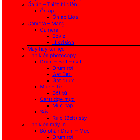
Ổn áp – Thiết bị điện
Ổn áp
Ổn áp Lioa
Camera – Mạng
Camera
Ezviz
Hikvision
Máy huỷ tài liệu
Linh kiện photocopy
Drum – Belt – Gạt
Drum rời
Gạt Betl
Gạt drum
Mực – Từ
Bột từ
Cartridge mực
Mực nạp
Sấy
Rulo (Belt) sấy
Linh kiện máy in
Bộ phận Drum – Mực
Drum rời