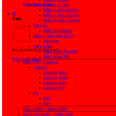
Return to shop
Máy in màu, in ảnh
Máy in ảnh selphy
0
Máy in màu Epson
Cart
Máy in màu Canon
Máy ép
Máy ép plastic
Máy in bill-Tem nhãn
Xprinter
Máy Scan
No products in the cart.
Máy Scan Plustek
Máy Scan HP
Return to shop
Máy tính – Laptop
Laptop
Laptop Acer
Laptop Asus
Laptop Dell
Laptop HP
PC
Dell
HP
Máy chiếu – Màn chiếu
Quạt hơi nước – Máy lạnh