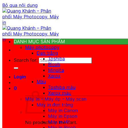
Bỏ qua nội dung
DANH MỤC SẢN PHẨM
Máy photocopy
Đen trắng
Toshiba
Search for:
Ricoh
Minolta
Xerox
Login
Màu
Toshiba màu
0
Xerox màu
Máy in – Máy ép – Máy scan
Máy in đen trắng
Máy in Canon
Máy in Epson
Máy in HP
No products in the cart.
Máy in Ricoh