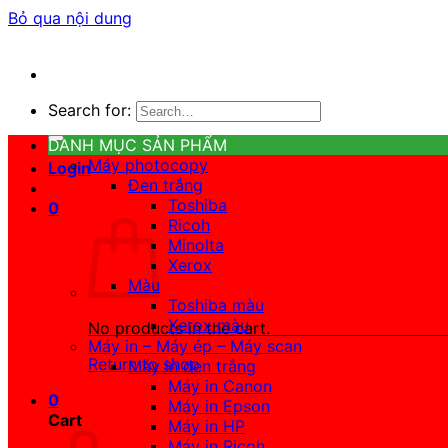
Bỏ qua nội dung
Search for:
DANH MỤC SẢN PHẨM
Máy photocopy
Login
Đen trắng
Toshiba
0
Ricoh
Minolta
Xerox
Màu
Toshiba màu
Xerox màu
No products in the cart.
Máy in – Máy ép – Máy scan
Return to shop
Máy in đen trắng
Máy in Canon
0
Máy in Epson
Cart
Máy in HP
Máy in Ricoh