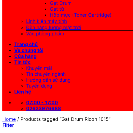
Gạt Drum
Gạt từ
Hộp mực (Toner Cartridge)
Linh kiện máy tính
Đèn năng lượng mặt trời
Văn phòng phẩm
Trang chủ
Về chúng tôi
Cửa hàng
Tin tức
Khuyến mãi
Tin chuyên ngành
Hướng dẫn sử dụng
Tuyển dụng
Liên hệ
07:00 - 17:00
02623976688
Home
/
Products tagged “Gat Drum Ricoh 1015”
Filter