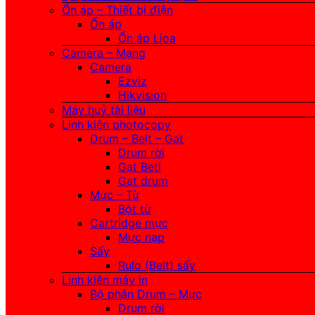
Ổn áp – Thiết bị điện
Ổn áp
Ổn áp Lioa
Camera – Mạng
Camera
Ezviz
Hikvision
Máy huỷ tài liệu
Linh kiện photocopy
Drum – Belt – Gạt
Drum rời
Gạt Betl
Gạt drum
Mực – Từ
Bột từ
Cartridge mực
Mực nạp
Sấy
Rulo (Belt) sấy
Linh kiện máy in
Bộ phận Drum – Mực
Drum rời