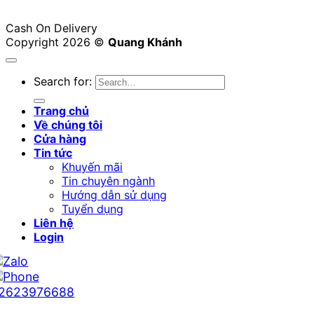
Cash On Delivery
Copyright 2026 ©
Quang Khánh
Search for:
Trang chủ
Về chúng tôi
Cửa hàng
Tin tức
Khuyến mãi
Tin chuyên ngành
Hướng dẫn sử dụng
Tuyển dụng
Liên hệ
Login
2623976688