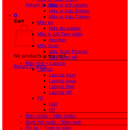
Return to shop
Máy in ảnh selphy
Máy in màu Epson
0
Máy in màu Canon
Cart
Máy ép
Máy ép plastic
Máy in bill-Tem nhãn
Xprinter
Máy Scan
Máy Scan Plustek
No products in the cart.
Máy Scan HP
Máy tính – Laptop
Return to shop
Laptop
Laptop Acer
Laptop Asus
Laptop Dell
Laptop HP
PC
Dell
HP
Máy chiếu – Màn chiếu
Quạt hơi nước – Máy lạnh
Ổn áp – Thiết bị điện