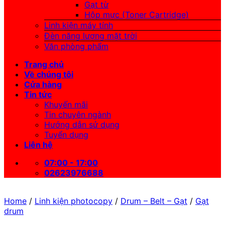
Gạt từ
Hộp mực (Toner Cartridge)
Linh kiện máy tính
Đèn năng lượng mặt trời
Văn phòng phẩm
Trang chủ
Về chúng tôi
Cửa hàng
Tin tức
Khuyến mãi
Tin chuyên ngành
Hướng dẫn sử dụng
Tuyển dụng
Liên hệ
07:00 - 17:00
02623976688
Home
/
Linh kiện photocopy
/
Drum – Belt – Gạt
/
Gạt
drum