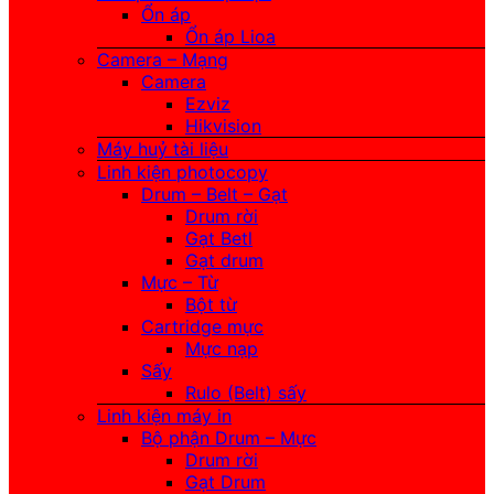
Ổn áp
Ổn áp Lioa
Camera – Mạng
Camera
Ezviz
Hikvision
Máy huỷ tài liệu
Linh kiện photocopy
Drum – Belt – Gạt
Drum rời
Gạt Betl
Gạt drum
Mực – Từ
Bột từ
Cartridge mực
Mực nạp
Sấy
Rulo (Belt) sấy
Linh kiện máy in
Bộ phận Drum – Mực
Drum rời
Gạt Drum