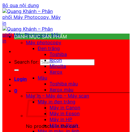
Bỏ qua nội dung
DANH MỤC SẢN PHẨM
Máy photocopy
Đen trắng
Toshiba
Ricoh
Search for:
Minolta
Xerox
Màu
Login
Toshiba màu
Xerox màu
0
Máy in – Máy ép – Máy scan
Máy in đen trắng
Máy in Canon
Máy in Epson
Máy in HP
Máy in Ricoh
No products in the cart.
Máy in màu, in ảnh