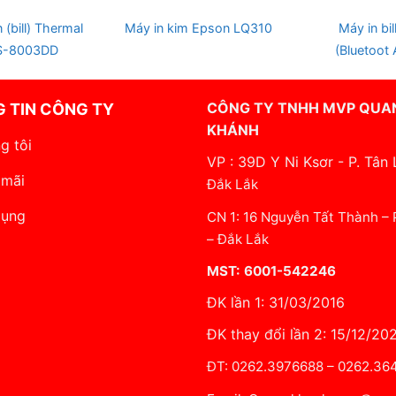
 STOCK
(bill) Thermal
Máy in kim Epson LQ310
Máy in bi
OS-8003DD
(Bluetoot
CÔNG TY TNHH MVP QUA
 TIN CÔNG TY
KHÁNH
g tôi
VP : 39D Y Ni Ksơr - P. Tân 
 mãi
Đắk Lắk
dụng
CN 1: 16 Nguyễn Tất Thành –
– Đắk Lắk
MST: 6001-542246
ĐK lần 1: 31/03/2016
ĐK thay đổi lần 2: 15/12/20
ĐT: 0262.3976688 – 0262.3