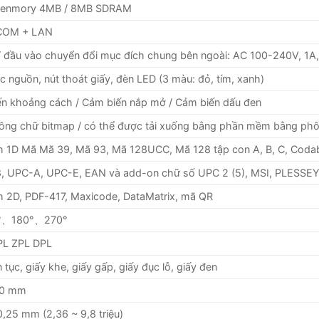
Menmory 4MB / 8MB SDRAM
COM + LAN
 đầu vào chuyển đổi mục đích chung bên ngoài: AC 100-240V, 1A,
c nguồn, nút thoát giấy, đèn LED (3 màu: đỏ, tím, xanh)
n khoảng cách / Cảm biến nắp mở / Cảm biến dấu đen
ông chữ bitmap / có thể được tải xuống bằng phần mềm bằng p
 1D Mã Mã 39, Mã 93, Mã 128UCC, Mã 128 tập con A, B, C, Codaba
, UPC-A, UPC-E, EAN và add-on chữ số UPC 2 (5), MSI, PLESSE
 2D, PDF-417, Maxicode, DataMatrix, mã QR
°、180°、270°
PL ZPL DPL
n tục, giấy khe, giấy gấp, giấy đục lỗ, giấy đen
00 mm
0,25 mm (2,36 ~ 9,8 triệu)