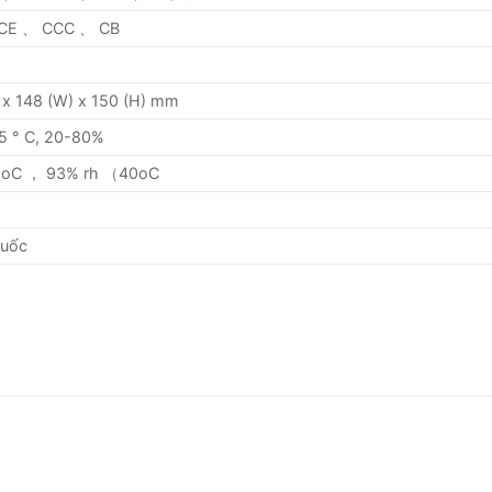
CE 、 CCC 、 CB
 x 148 (W) x 150 (H) mm
5 ° C, 20-80%
oC ， 93% rh （40oC
Quốc