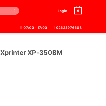
0
Login
07:00 - 17:00
02623976688
 Xprinter XP-350BM