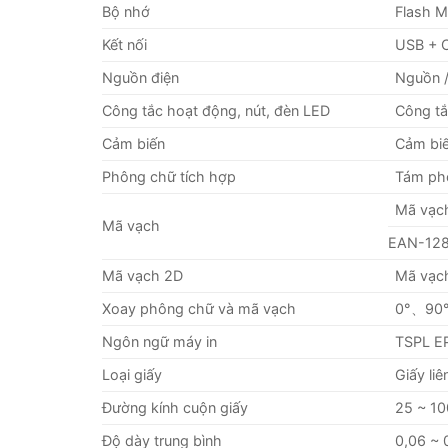
Bộ nhớ
Flash 
Kết nối
USB + 
Nguồn điện
Nguồn /
Công tắc hoạt động, nút, đèn LED
Công tắ
Cảm biến
Cảm biế
Phông chữ tích hợp
Tám ph
Mã vạch
Mã vạch
EAN-128
Mã vạch 2D
Mã vạch
Xoay phông chữ và mã vạch
0°、90
Ngôn ngữ máy in
TSPL E
Loại giấy
Giấy liê
Đường kính cuộn giấy
25 ~ 1
Độ dày trung bình
0,06 ~ 