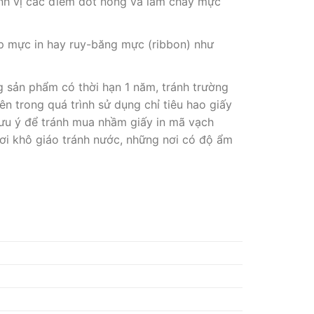
ịnh vị các điểm đốt nóng và làm chảy mực
ắp mực in hay ruy-băng mực (ribbon) như
g sản phẩm có thời hạn 1 năm, tránh trường
n trong quá trình sử dụng chỉ tiêu hao giấy
lưu ý để tránh mua nhầm giấy in mã vạch
ơi khô giáo tránh nước, những nơi có độ ẩm