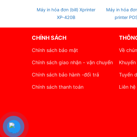
OUT OF
Máy in hóa đơn (bill) Xprinter
Máy in hóa đơn 
XP-420B
printer P
CHÍNH SÁCH
THÔNG
Chính sách bảo mật
Về chún
Chính sách giao nhận - vận chuyển
Khuyến
Chính sách bảo hành -đổi trả
Tuyển 
Chính sách thanh toán
Liên hệ