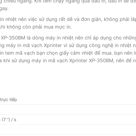
 chiều ngang. Khi tem chạy ngang qua đầu in, đầu in sẽ đ
gay.
 nhiệt nên việc sử dụng rất dễ và đơn giản, không phải l
 khi không còn phải mua mực in.
r XP-350BM là dòng máy in nhiệt nên chỉ áp dụng cho nhữn
g máy in mã vạch Xprinter vì sử dụng công nghệ in nhiệt nê
y in tem mã vạch bạn chọn giấy cảm nhiệt để mua. bạn nên 
a khi sử dụng máy in mã vạch Xprinter XP-350BM, nên để n
 trực tiếp
I
(7 “) / s