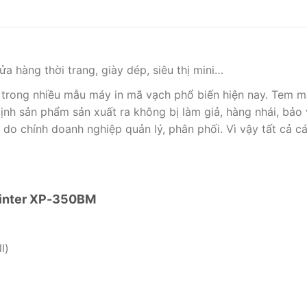
a hàng thời trang, giày dép, siêu thị mini…
trong nhiều mẫu máy in mã vạch phổ biến hiện nay. Tem mã
nh sản phẩm sản xuất ra không bị làm giả, hàng nhái, bảo 
do chính doanh nghiệp quản lý, phân phối. Vì vậy tất cả c
rinter XP-350BM
l)