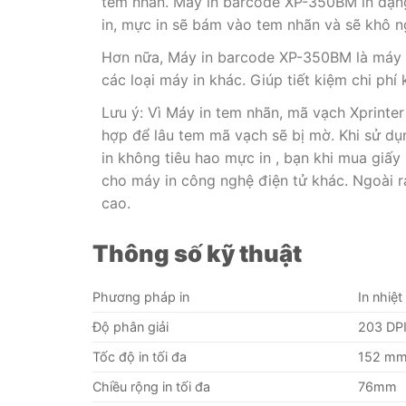
tem nhãn. Máy in barcode XP-350BM in dạng
in, mực in sẽ bám vào tem nhãn và sẽ khô n
Hơn nữa, Máy in barcode XP-350BM là máy in
các loại máy in khác. Giúp tiết kiệm chi phí
Lưu ý: Vì Máy in tem nhãn, mã vạch Xprinte
hợp để lâu tem mã vạch sẽ bị mờ. Khi sử dụn
in không tiêu hao mực in , bạn khi mua giấ
cho máy in công nghệ điện tử khác. Ngoài r
cao.
Thông số kỹ thuật
Phương pháp in
In nhiệt
Độ phân giải
203 DP
Tốc độ in tối đa
152 mm 
Chiều rộng in tối đa
76mm