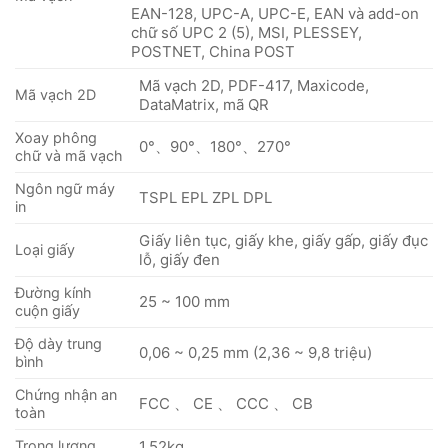
EAN-128, UPC-A, UPC-E, EAN và add-on
chữ số UPC 2 (5), MSI, PLESSEY,
POSTNET, China POST
Mã vạch 2D, PDF-417, Maxicode,
Mã vạch 2D
DataMatrix, mã QR
Xoay phông
0°、90°、180°、270°
chữ và mã vạch
Ngôn ngữ máy
TSPL EPL ZPL DPL
in
Giấy liên tục, giấy khe, giấy gấp, giấy đục
Loại giấy
lỗ, giấy đen
Đường kính
25 ~ 100 mm
cuộn giấy
Độ dày trung
0,06 ~ 0,25 mm (2,36 ~ 9,8 triệu)
bình
Chứng nhận an
FCC 、 CE 、 CCC 、 CB
toàn
Trọng lượng
1,52kg