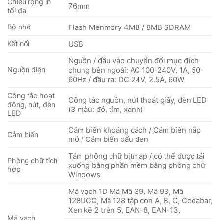
Chiều rộng in
76mm
tối đa
Bộ nhớ
Flash Menmory 4MB / 8MB SDRAM
Kết nối
USB
Nguồn / đầu vào chuyển đổi mục đích
Nguồn điện
chung bên ngoài: AC 100-240V, 1A, 50-
60Hz / đầu ra: DC 24V, 2.5A, 60W
Công tắc hoạt
Công tắc nguồn, nút thoát giấy, đèn LED
động, nút, đèn
(3 màu: đỏ, tím, xanh)
LED
Cảm biến khoảng cách / Cảm biến nắp
Cảm biến
mở / Cảm biến dấu đen
Tám phông chữ bitmap / có thể được tải
Phông chữ tích
xuống bằng phần mềm bằng phông chữ
hợp
Windows
Mã vạch 1D Mã Mã 39, Mã 93, Mã
128UCC, Mã 128 tập con A, B, C, Codabar,
Xen kẽ 2 trên 5, EAN-8, EAN-13,
Mã vạch