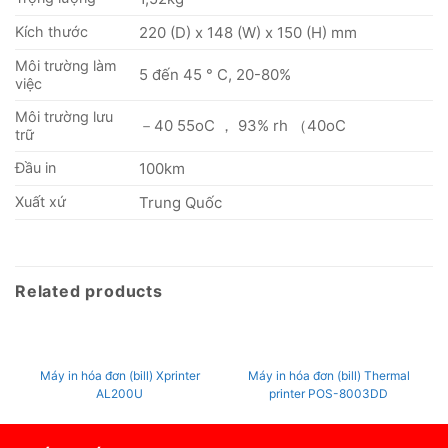
Kích thước
220 (D) x 148 (W) x 150 (H) mm
Môi trường làm
5 đến 45 ° C, 20-80%
việc
Môi trường lưu
－40 55oC ， 93% rh （40oC
trữ
Đầu in
100km
Xuất xứ
Trung Quốc
Related products
OUT OF STOCK
Máy in hóa đơn (bill) Xprinter
Máy in hóa đơn (bill) Thermal
AL200U
printer POS-8003DD