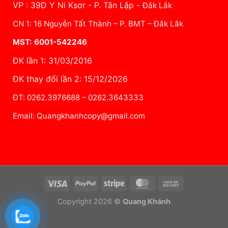
VP : 39D Y Ni Ksơr - P. Tân Lập -
Đắk Lắk
CN 1: 16 Nguyễn Tất Thành – P. BMT – Đắk Lắk
MST: 6001-542246
ĐK lần 1: 31/03/2016
ĐK thay đổi lần 2: 15/12/2026
ĐT: 0262.3976688 – 0262.3643333
Email: Quangkhanhcopy@gmail.com
Visa
PayPal
Stripe
MasterCard
Cash
On
Copyright 2026 ©
Quang Khánh
Delivery