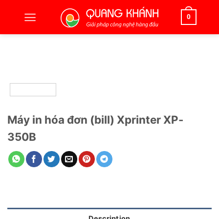
Bỏ
qua
0
nội
dung
Máy in hóa đơn (bill) Xprinter XP-
350B
Description