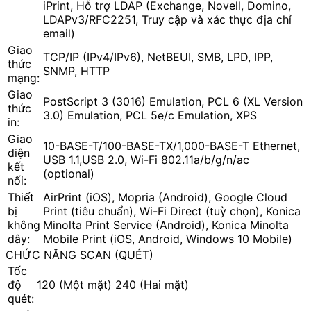
iPrint, Hỗ trợ LDAP (Exchange, Novell, Domino,
LDAPv3/RFC2251, Truy cập và xác thực địa chỉ
email)
Giao
TCP/IP (IPv4/IPv6), NetBEUI, SMB, LPD, IPP,
thức
SNMP, HTTP
mạng:
Giao
PostScript 3 (3016) Emulation, PCL 6 (XL Version
thức
3.0) Emulation, PCL 5e/c Emulation, XPS
in:
Giao
10-BASE-T/100-BASE-TX/1,000-BASE-T Ethernet,
diện
USB 1.1,USB 2.0, Wi-Fi 802.11a/b/g/n/ac
kết
(optional)
nối:
Thiết
AirPrint (iOS), Mopria (Android), Google Cloud
bị
Print (tiêu chuẩn), Wi-Fi Direct (tuỳ chọn), Konica
không
Minolta Print Service (Android), Konica Minolta
dây:
Mobile Print (iOS, Android, Windows 10 Mobile)
CHỨC NĂNG SCAN (QUÉT)
Tốc
độ
120 (Một mặt) 240 (Hai mặt)
quét: