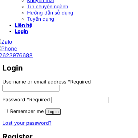
Khuyến mãi
Tin chuyên ngành
Hướng dẫn sử dụng
Tuyển dụng
Liên hệ
Login
2623976688
Login
Username or email address
*
Required
Password
*
Required
Remember me
Log in
Lost your password?
Register