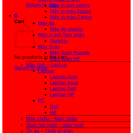
Return to shop
Máy in ảnh selphy
Máy in màu Epson
0
Máy in màu Canon
Cart
Máy ép
Máy ép plastic
Máy in bill-Tem nhãn
Xprinter
Máy Scan
Máy Scan Plustek
No products in the cart.
Máy Scan HP
Máy tính – Laptop
Return to shop
Laptop
Laptop Acer
Laptop Asus
Laptop Dell
Laptop HP
PC
Dell
HP
Máy chiếu – Màn chiếu
Quạt hơi nước – Máy lạnh
Ổn áp – Thiết bị điện