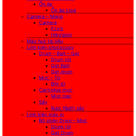
Ổn áp
Ổn áp Lioa
Camera – Mạng
Camera
Ezviz
Hikvision
Máy huỷ tài liệu
Linh kiện photocopy
Drum – Belt – Gạt
Drum rời
Gạt Betl
Gạt drum
Mực – Từ
Bột từ
Cartridge mực
Mực nạp
Sấy
Rulo (Belt) sấy
Linh kiện máy in
Bộ phận Drum – Mực
Drum rời
Gạt Drum