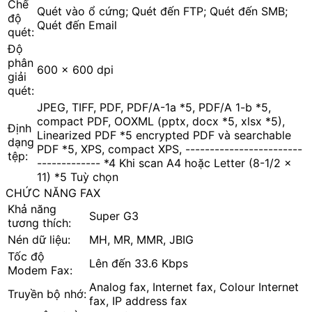
Chế
Quét vào ổ cứng; Quét đến FTP; Quét đến SMB;
độ
Quét đến Email
quét:
Độ
phân
600 x 600 dpi
giải
quét:
JPEG, TIFF, PDF, PDF/A-1a *5, PDF/A 1-b *5,
compact PDF, OOXML (pptx, docx *5, xlsx *5),
Định
Linearized PDF *5 encrypted PDF và searchable
dạng
PDF *5, XPS, compact XPS, ------------------------
tệp:
------------- *4 Khi scan A4 hoặc Letter (8-1/2 x
11) *5 Tuỳ chọn
CHỨC NĂNG FAX
Khả năng
Super G3
tương thích:
Nén dữ liệu:
MH, MR, MMR, JBIG
Tốc độ
Lên đến 33.6 Kbps
Modem Fax:
Analog fax, Internet fax, Colour Internet
Truyền bộ nhớ:
fax, IP address fax