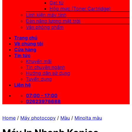
Gạt từ
Hộp mực (Toner Cartridge)
Linh kiện máy tính
Đèn năng lượng mặt trời
Văn phòng phẩm
Trang chủ
Về chúng tôi
Cửa hàng
Tin tức
Khuyến mãi
Tin chuyên ngành
Hướng dẫn sử dụng
Tuyển dụng
Liên hệ
07:00 - 17:00
02623976688
Home
/
Máy photocopy
/
Màu
/
Minolta màu