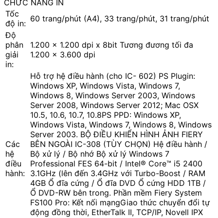
CHỨC NĂNG IN
Tốc
60 trang/phút (A4), 33 trang/phút, 31 trang/phút
độ in:
Độ
phân
1.200 x 1.200 dpi x 8bit Tương đương tối đa
giải
1.200 x 3.600 dpi
in:
Hỗ trợ hệ điều hành (cho IC- 602) PS Plugin:
Windows XP, Windows Vista, Windows 7,
Windows 8, Windows Server 2003, Windows
Server 2008, Windows Server 2012; Mac OSX
10.5, 10.6, 10.7, 10.8PS PPD: Windows XP,
Windows Vista, Windows 7, Windows 8, Windows
Server 2003. BỘ ĐIỀU KHIỂN HÌNH ẢNH FIERY
Các
BÊN NGOÀI IC-308 (TÙY CHỌN) Hệ điều hành /
hệ
Bộ xử lý / Bộ nhớ Bộ xử lý Windows 7
điều
Professional FES 64-bit / Intel® Core™ i5 2400
hành:
3.1GHz (lên đến 3.4GHz với Turbo-Boost / RAM
4GB Ổ đĩa cứng / Ổ đĩa DVD Ổ cứng HDD 1TB /
Ổ DVD-RW bên trong. Phần mềm Fiery System
FS100 Pro: Kết nối mạngGiao thức chuyển đổi tự
động đồng thời, EtherTalk II, TCP/IP, Novell IPX