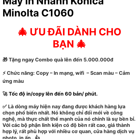
Máy In Nhanh Konica
Minolta C1060
🎄 ƯU ĐÃI DÀNH CHO
BẠN 🎄
🎁
Tặng ngay Combo quà lên đến 5.000.000đ
⚡
Chức năng: Copy – In mạng, wifi – Scan màu – Cảm
ứng màu
🚀
Tốc độ in/copy lên đến 60 bản/ phút.
✅
Là dòng máy hiện nay đang được khách hàng lựa
chọn phổ biến nhất. Nó không chỉ đổi mới về công
nghệ, mà thực chất thế mạnh của nó chính là sự bền bỉ.
Với các bộ phận linh kiện có độ bền rất cao, giá thành
hợp lý, rất phù hợp với nhiều cơ quan, cửa hàng dịch vụ
photo, in ấn…👍