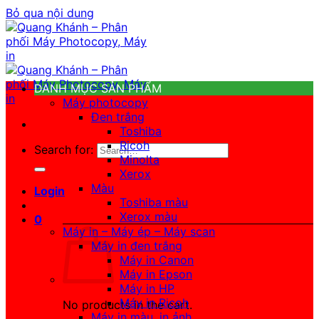
Bỏ qua nội dung
DANH MỤC SẢN PHẨM
Máy photocopy
Đen trắng
Toshiba
Ricoh
Search for:
Minolta
Xerox
Màu
Login
Toshiba màu
Xerox màu
0
Máy in – Máy ép – Máy scan
Máy in đen trắng
Máy in Canon
Máy in Epson
Máy in HP
Máy in Ricoh
No products in the cart.
Máy in màu, in ảnh