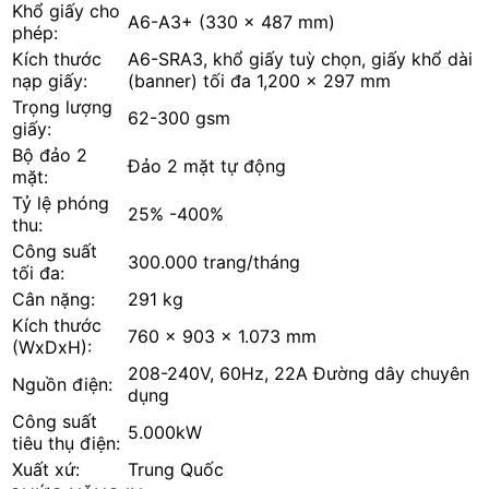
Khổ giấy cho
A6-A3+ (330 x 487 mm)
phép:
Kích thước
A6-SRA3, khổ giấy tuỳ chọn, giấy khổ dài
nạp giấy:
(banner) tối đa 1,200 x 297 mm
Trọng lượng
62-300 gsm
giấy:
Bộ đảo 2
Đảo 2 mặt tự động
mặt:
Tỷ lệ phóng
25% -400%
thu:
Công suất
300.000 trang/tháng
tối đa:
Cân nặng:
291 kg
Kích thước
760 x 903 x 1.073 mm
(WxDxH):
208-240V, 60Hz, 22A Đường dây chuyên
Nguồn điện:
dụng
Công suất
5.000kW
tiêu thụ điện:
Xuất xứ:
Trung Quốc