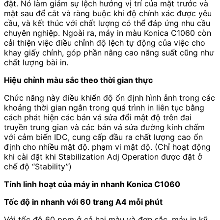
đặt. Nó làm giảm sự lệch hướng vị trí của mặt trước và
mặt sau để cắt và ràng buộc khi độ chính xác được yêu
cầu, và kết thúc với chất lượng có thể đáp ứng nhu cầu
chuyên nghiệp. Ngoài ra, máy in màu Konica C1060 còn
cải thiện việc điều chỉnh độ lệch tự động của việc cho
khay giấy chính, góp phần nâng cao năng suất cũng như
chất lượng bài in.
Hiệu chỉnh màu sắc theo thời gian thực
Chức năng này điều khiển độ ổn định hình ảnh trong các
khoảng thời gian ngắn trong quá trình in liên tục bằng
cách phát hiện các bản vá sửa đổi mật độ trên đai
truyền trung gian và các bản vá sửa đường kính chấm
với cảm biến IDC, cung cấp đầu ra chất lượng cao ổn
định cho nhiều mật độ. phạm vi mật độ. (Chỉ hoạt động
khi cài đặt khi Stabilization Adj Operation được đặt ở
chế độ “Stability”)
Tính linh hoạt của máy in nhanh Konica C1060
Tốc độ in nhanh với 60 trang A4 mỗi phút
Với tốc độ 60 ppm ở cả hai màu và đơn sắc, máy in kỹ