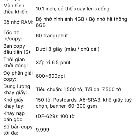
Màn hình
10.1 inch, có thể xoay lên xuống
điều khiển:
Bộ nhớ hình ảnh 4GB / Bộ nhớ hệ thống
Bộ nhớ RAM:
6GB
Tốc độ
60 trang/phút
in/copy:
Bản copy
Dưới 8 giây (màu / chữ cái)
đầu tiên (S):
Thời gian
Xấp xỉ 6,5 phút
khởi động:
Độ phân giải
600x600dpi
copy:
Dung lượng
Tiêu chuẩn: 1.500 tờ; Tối đa: 7.500 tờ
khay giấy:
Khổ giấy
150 tờ, Postcards, A6-SRA3, khổ giấy tuỳ
khay tay:
chọn, banner, 60-300 gsm
Khay nạp
(DF-629): 100 tờ
bản gốc:
Số bản copy
9.999
tối đa: