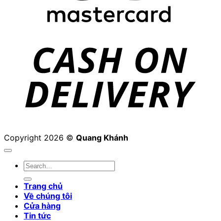
D
Copyright 2026 ©
Quang Khánh
Search
for:
Trang chủ
Về chúng tôi
Cửa hàng
Tin tức