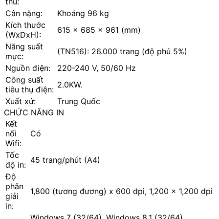
thu:
Cân nặng:
Khoảng 96 kg
Kích thước
615 x 685 x 961 (mm)
(WxDxH):
Năng suất
(TN516): 26.000 trang (độ phủ 5%)
mực:
Nguồn điện:
220-240 V, 50/60 Hz
Công suất
2.0KW.
tiêu thụ điện:
Xuất xứ:
Trung Quốc
CHỨC NĂNG IN
Kết
nối
Có
Wifi:
Tốc
45 trang/phút (A4)
độ in:
Độ
phân
1,800 (tương đương) x 600 dpi, 1,200 x 1,200 dpi
giải
in:
Windows 7 (32/64), Windows 8.1 (32/64),