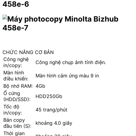
CHỨC NĂNG CƠ BẢN
Công nghệ
Công nghệ chụp ảnh tỉnh điện.
in/copy:
Màn hình
Màn hình cảm ứng màu 9 in
điều khiển:
Bộ nhớ RAM:
4Gb
Ổ cứng
HDD250Gb
(HDD/SSD):
Tốc độ
45 trang/phút
in/copy:
Bản copy
khoảng 4.0 giây
đầu tiên (S):
Thời gian