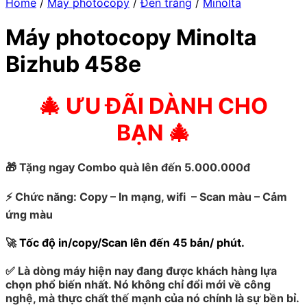
Home
/
Máy photocopy
/
Đen trắng
/
Minolta
Máy photocopy Minolta
Bizhub 458e
🎄 ƯU ĐÃI DÀNH CHO
BẠN 🎄
🎁
Tặng ngay Combo quà lên đến 5.000.000đ
⚡
Chức năng: Copy – In mạng, wifi – Scan màu – Cảm
ứng màu
🚀
Tốc độ in/copy/Scan lên đến 45 bản/ phút.
✅
Là dòng máy hiện nay đang được khách hàng lựa
chọn phổ biến nhất. Nó không chỉ đổi mới về công
nghệ, mà thực chất thế mạnh của nó chính là sự bền bỉ.