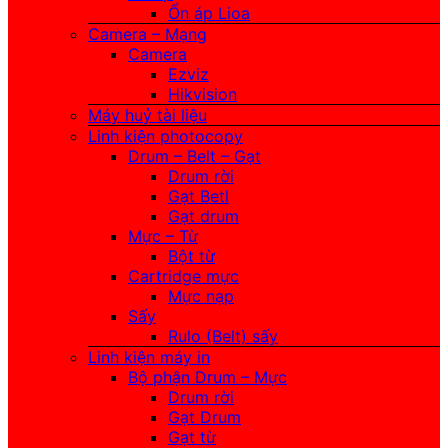
Ổn áp Lioa
Camera – Mạng
Camera
Ezviz
Hikvision
Máy huỷ tài liệu
Linh kiện photocopy
Drum – Belt – Gạt
Drum rời
Gạt Betl
Gạt drum
Mực – Từ
Bột từ
Cartridge mực
Mực nạp
Sấy
Rulo (Belt) sấy
Linh kiện máy in
Bộ phận Drum – Mực
Drum rời
Gạt Drum
Gạt từ