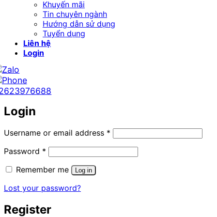
Khuyến mãi
Tin chuyên ngành
Hướng dẫn sử dụng
Tuyển dụng
Liên hệ
Login
2623976688
Login
Required
Username or email address
*
Required
Password
*
Remember me
Log in
Lost your password?
Register