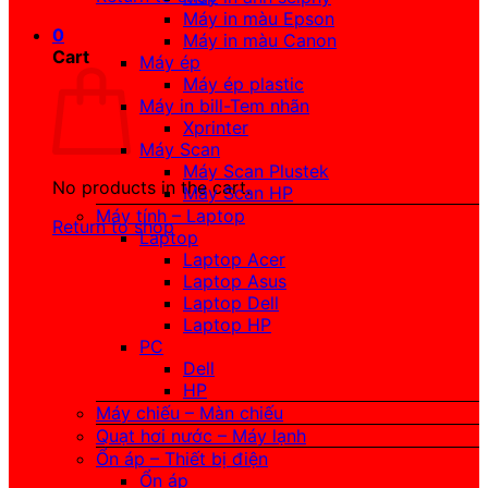
Máy in màu Epson
0
Máy in màu Canon
Cart
Máy ép
Máy ép plastic
Máy in bill-Tem nhãn
Xprinter
Máy Scan
Máy Scan Plustek
No products in the cart.
Máy Scan HP
Máy tính – Laptop
Return to shop
Laptop
Laptop Acer
Laptop Asus
Laptop Dell
Laptop HP
PC
Dell
HP
Máy chiếu – Màn chiếu
Quạt hơi nước – Máy lạnh
Ổn áp – Thiết bị điện
Ổn áp