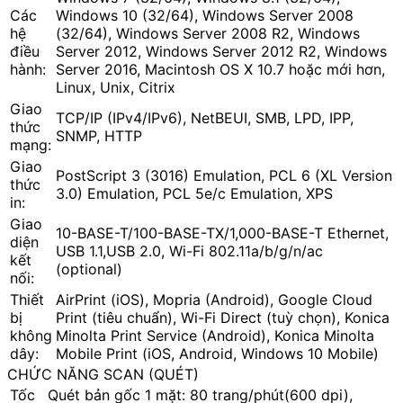
Các
Windows 10 (32/64), Windows Server 2008
hệ
(32/64), Windows Server 2008 R2, Windows
điều
Server 2012, Windows Server 2012 R2, Windows
hành:
Server 2016, Macintosh OS X 10.7 hoặc mới hơn,
Linux, Unix, Citrix
Giao
TCP/IP (IPv4/IPv6), NetBEUI, SMB, LPD, IPP,
thức
SNMP, HTTP
mạng:
Giao
PostScript 3 (3016) Emulation, PCL 6 (XL Version
thức
3.0) Emulation, PCL 5e/c Emulation, XPS
in:
Giao
10-BASE-T/100-BASE-TX/1,000-BASE-T Ethernet,
diện
USB 1.1,USB 2.0, Wi-Fi 802.11a/b/g/n/ac
kết
(optional)
nối:
Thiết
AirPrint (iOS), Mopria (Android), Google Cloud
bị
Print (tiêu chuẩn), Wi-Fi Direct (tuỳ chọn), Konica
không
Minolta Print Service (Android), Konica Minolta
dây:
Mobile Print (iOS, Android, Windows 10 Mobile)
CHỨC NĂNG SCAN (QUÉT)
Tốc
Quét bản gốc 1 mặt: 80 trang/phút(600 dpi),