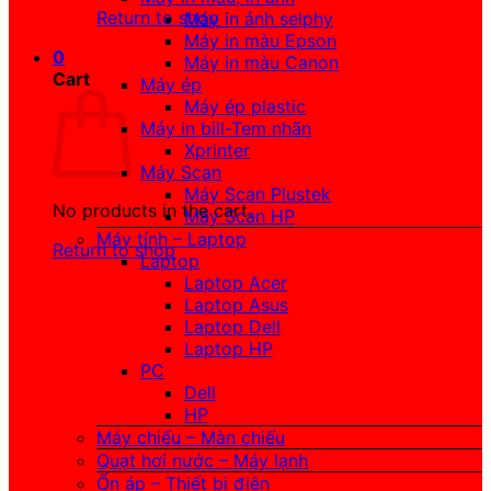
Return to shop
Máy in ảnh selphy
Máy in màu Epson
0
Máy in màu Canon
Cart
Máy ép
Máy ép plastic
Máy in bill-Tem nhãn
Xprinter
Máy Scan
Máy Scan Plustek
No products in the cart.
Máy Scan HP
Máy tính – Laptop
Return to shop
Laptop
Laptop Acer
Laptop Asus
Laptop Dell
Laptop HP
PC
Dell
HP
Máy chiếu – Màn chiếu
Quạt hơi nước – Máy lạnh
Ổn áp – Thiết bị điện