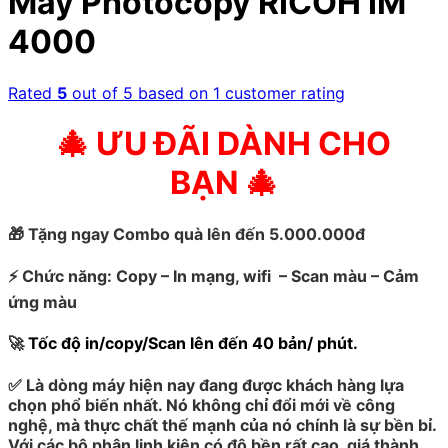
Máy Photocopy RICOH IM
4000
Rated
5
out of 5 based on
1
customer rating
🎄 ƯU ĐÃI DÀNH CHO
BẠN 🎄
🎁
Tặng ngay Combo quà lên đến 5.000.000đ
⚡
Chức năng: Copy – In mạng, wifi – Scan màu – Cảm
ứng màu
🚀
Tốc độ in/copy/Scan lên đến 40 bản/ phút.
✅
Là dòng máy hiện nay đang được khách hàng lựa
chọn phổ biến nhất. Nó không chỉ đổi mới về công
nghệ, mà thực chất thế mạnh của nó chính là sự bền bỉ.
Với các bộ phận linh kiện có độ bền rất cao, giá thành