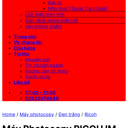
Gạt từ
Hộp mực (Toner Cartridge)
Linh kiện máy tính
Đèn năng lượng mặt trời
Văn phòng phẩm
Trang chủ
Về chúng tôi
Cửa hàng
Tin tức
Khuyến mãi
Tin chuyên ngành
Hướng dẫn sử dụng
Tuyển dụng
Liên hệ
07:00 - 17:00
02623976688
Home
/
Máy photocopy
/
Đen trắng
/
Ricoh