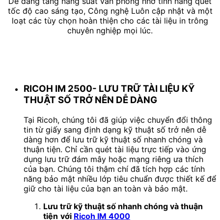
Dễ dàng tăng năng suất văn phòng nhờ tính năng quét
tốc độ cao sáng tạo, Công nghệ Luôn cập nhật và một
loạt các tùy chọn hoàn thiện cho các tài liệu in trông
chuyên nghiệp mọi lúc.
RICOH IM 2500-
LƯU TRỮ TÀI LIỆU KỸ
THUẬT SỐ TRỞ NÊN DỄ DÀNG
Tại Ricoh, chúng tôi đã giúp việc chuyển đổi thông
tin từ giấy sang định dạng kỹ thuật số trở nên dễ
dàng hơn để lưu trữ kỹ thuật số nhanh chóng và
thuận tiện. Chỉ cần quét tài liệu trực tiếp vào ứng
dụng lưu trữ đám mây hoặc mạng riêng ưa thích
của bạn. Chúng tôi thậm chí đã tích hợp các tính
năng bảo mật nhiều lớp tiêu chuẩn được thiết kế để
giữ cho tài liệu của bạn an toàn và bảo mật.
Lưu trữ kỹ thuật số nhanh chóng và thuận
tiện
với
Ricoh IM 4000