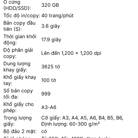
Ổ cứng
320 GB
(HDD/SSD):
Tốc độ in/copy:
40 trang/phút
Bản copy đầu
3.6 giây
tiên (S):
Thời gian khởi
17.9 giây
động:
Độ phân giải
Lên đến 1,200 x 1,200 dpi
copy:
Dung lượng
3625 tờ
khay giấy:
Khổ giấy khay
100 tờ
tay:
Số bản copy
999
tối đa:
Khổ giấy cho
A3-A6
phép:
Trọng lượng
Cỡ giấy: A3, A4, A5, A6, B4, B5, B6,
giấy:
Định lượng: 60-300 g/m²
Bộ đảo 2 mặt:
có