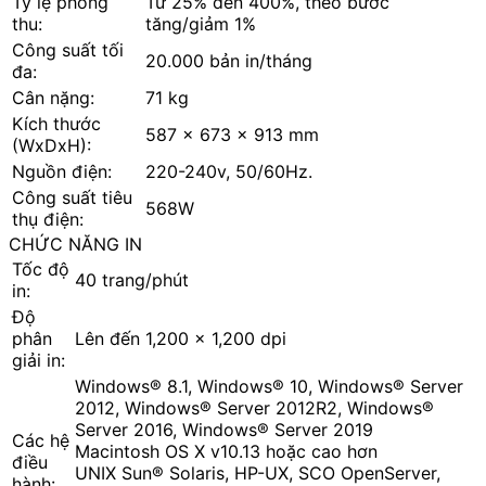
Tỷ lệ phóng
Từ 25% đến 400%, theo bước
thu:
tăng/giảm 1%
Công suất tối
20.000 bản in/tháng
đa:
Cân nặng:
71 kg
Kích thước
587 x 673 x 913 mm
(WxDxH):
Nguồn điện:
220-240v, 50/60Hz.
Công suất tiêu
568W
thụ điện:
CHỨC NĂNG IN
Tốc độ
40 trang/phút
in:
Độ
phân
Lên đến 1,200 x 1,200 dpi
giải in:
Windows® 8.1, Windows® 10, Windows® Server
2012, Windows® Server 2012R2, Windows®
Server 2016, Windows® Server 2019
Các hệ
Macintosh OS X v10.13 hoặc cao hơn
điều
UNIX Sun® Solaris, HP-UX, SCO OpenServer,
hành: