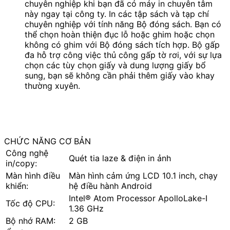
chuyên nghiệp khi bạn đã có máy in chuyên tâm
này ngay tại công ty. In các tập sách và tạp chí
chuyên nghiệp với tính năng Bộ đóng sách. Bạn có
thể chọn hoàn thiện đục lỗ hoặc ghim hoặc chọn
không có ghim với Bộ đóng sách tích hợp. Bộ gấp
đa hỗ trợ công việc thủ công gấp tờ rơi, với sự lựa
chọn các tùy chọn giấy và dung lượng giấy bổ
sung, bạn sẽ không cần phải thêm giấy vào khay
thường xuyên.
CHỨC NĂNG CƠ BẢN
Công nghệ
Quét tia laze & điện in ảnh
in/copy:
Màn hình điều
Màn hình cảm ứng LCD 10.1 inch, chạy
khiển:
hệ điều hành Android
Intel® Atom Processor ApolloLake-I
Tốc độ CPU:
1.36 GHz
Bộ nhớ RAM:
2 GB