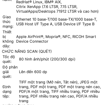
RedHat® Linux, IBM® AIX,
Citrix XenApp (7.6 LTSR, 7.15 LTSR,
VirtualApps/Desktops 71912 LTSR và cao hơn)
Giao
Ethernet 10 base-T/100 base-TX/1000 base-T,
thức
USB Host I/F Type A, USB Device I/F Type B
mạng:
Thiết
bị
Apple AirPrint®, Mopria®, NFC, RICOH Smart
không
Device Connector
dây:
CHỨC NĂNG SCAN (QUÉT)
Tốc độ
80 hình ảnh/phút (200/300 dpi)
quét:
Độ phân
giải
Lên đến 600 dp
quét:
TIFF một trang (Mở nén, Tắt nén), JPEG một
Định
trang, PDF một trang, PDF một trang nén cao,
dạng
PDF/A một trang, TIFF nhiều trang, PDF nhiều
tệp:
trang, PDF nhiều trang nén cao, PDF/A nhiều
trang