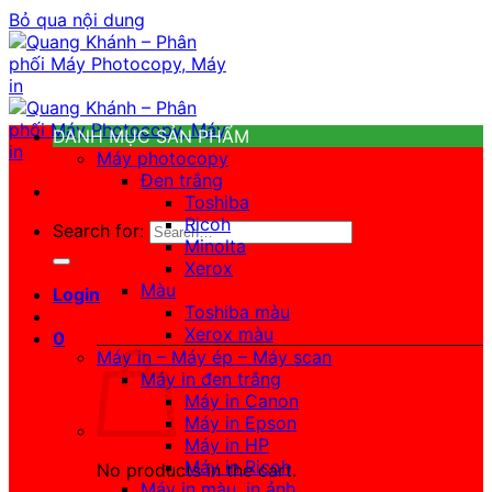
Bỏ qua nội dung
DANH MỤC SẢN PHẨM
Máy photocopy
Đen trắng
Toshiba
Ricoh
Search for:
Minolta
Xerox
Màu
Login
Toshiba màu
Xerox màu
0
Máy in – Máy ép – Máy scan
Máy in đen trắng
Máy in Canon
Máy in Epson
Máy in HP
Máy in Ricoh
No products in the cart.
Máy in màu, in ảnh