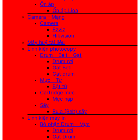
Ổn áp
Ổn áp Lioa
Camera – Mạng
Camera
Ezviz
Hikvision
Máy huỷ tài liệu
Linh kiện photocopy
Drum – Belt – Gạt
Drum rời
Gạt Betl
Gạt drum
Mực – Từ
Bột từ
Cartridge mực
Mực nạp
Sấy
Rulo (Belt) sấy
Linh kiện máy in
Bộ phận Drum – Mực
Drum rời
Gạt Drum